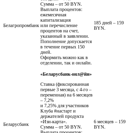
Сумма – от 50 BYN.
Выплата процентов:
ежемесячная
капитализация
185 дней – 159
Белагропромбанк
или перечисление
BYN.
процентов на счет,
указанный в заявлении.
Пополнение допускается
в течение первых 150
дней.
Оформить можно как в
отделении, так и онлайн.
«Беларусбанк-онл@йн»
Ставка (фиксированная
первые 3 месяца, с 4-го –
переменная) на 6 месяцев
– 7,2%
и 7,25% для участников
Клуба #настарт и
держателей продукта
«Изи-карта».
6 месяцев – 159
Беларусбанк
Сумма – от 50 BYN.
BYN.
Выплата процентов: