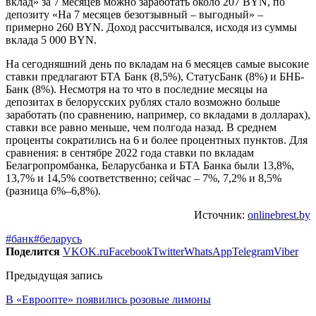
вклад» за 7 месяцев можно заработать около 207 BYN, по
депозиту «На 7 месяцев безотзывный – выгодный» –
примерно 260 BYN. Доход рассчитывался, исходя из суммы
вклада 5 000 BYN.
На сегодняшний день по вкладам на 6 месяцев самые высокие
ставки предлагают БТА Банк (8,5%), СтатусБанк (8%) и БНБ-
Банк (8%). Несмотря на то что в последние месяцы на
депозитах в белорусских рублях стало возможно больше
заработать (по сравнению, например, со вкладами в долларах),
ставки все равно меньше, чем полгода назад. В среднем
проценты сократились на 6 и более процентных пунктов. Для
сравнения: в сентябре 2022 года ставки по вкладам
Белагропромбанка, Беларусбанка и БТА Банка были 13,8%,
13,7% и 14,5% соответственно; сейчас – 7%, 7,2% и 8,5%
(разница 6%–6,8%).
Источник:
onlinebrest.by
#банк
#беларусь
Поделится
VK
OK.ru
Facebook
Twitter
WhatsApp
Telegram
Viber
Предыдущая запись
В «Евроопте» появились розовые лимоны