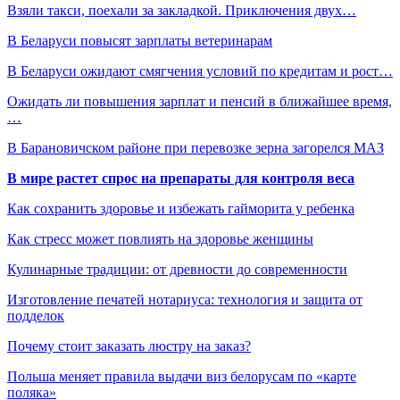
Взяли такси, поехали за закладкой. Приключения двух…
В Беларуси повысят зарплаты ветеринарам
В Беларуси ожидают смягчения условий по кредитам и рост…
Ожидать ли повышения зарплат и пенсий в ближайшее время,
…
В Барановичском районе при перевозке зерна загорелся МАЗ
В мире растет спрос на препараты для контроля веса
Как сохранить здоровье и избежать гайморита у ребенка
Как стресс может повлиять на здоровье женщины
Кулинарные традиции: от древности до современности
Изготовление печатей нотариуса: технология и защита от
подделок
Почему стоит заказать люстру на заказ?
Польша меняет правила выдачи виз белорусам по «карте
поляка»