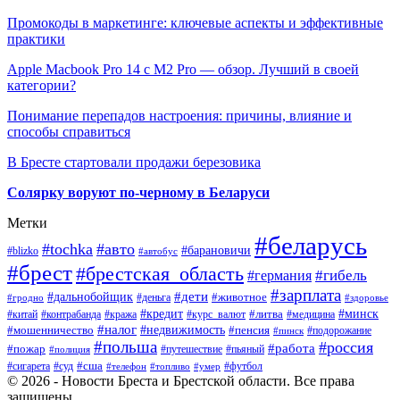
Промокоды в маркетинге: ключевые аспекты и эффективные
практики
Apple Macbook Pro 14 с M2 Pro — обзор. Лучший в своей
категории?
Понимание перепадов настроения: причины, влияние и
способы справиться
В Бресте стартовали продажи березовика
Солярку воруют по-черному в Беларуси
Метки
#беларусь
#tochka
#авто
#барановичи
#blizko
#автобус
#брест
#брестская_область
#гибель
#германия
#зарплата
#дети
#дальнобойщик
#животное
#деньга
#гродно
#здоровье
#минск
#кредит
#китай
#контрабанда
#кража
#курс_валют
#литва
#медицина
#налог
#недвижимость
#мошенничество
#пенсия
#пинск
#подорожание
#польша
#россия
#работа
#пожар
#путешествие
#пьяный
#полиция
#сша
#сигарета
#суд
#футбол
#телефон
#топливо
#умер
© 2026 - Новости Бреста и Брестской области. Все права
защищены.