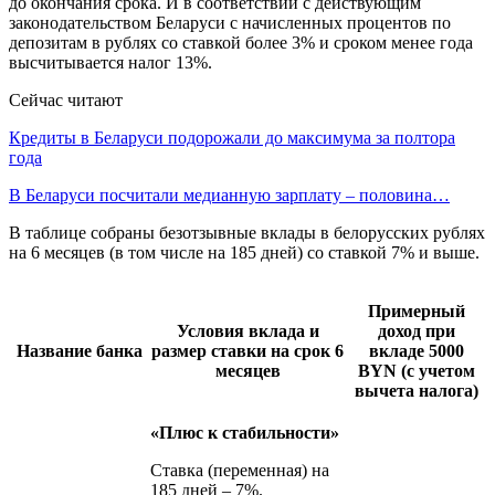
до окончания срока. И в соответствии с действующим
законодательством Беларуси с начисленных процентов по
депозитам в рублях со ставкой более 3% и сроком менее года
высчитывается налог 13%.
Сейчас читают
Кредиты в Беларуси подорожали до максимума за полтора
года
В Беларуси посчитали медианную зарплату – половина…
В таблице собраны безотзывные вклады в белорусских рублях
на 6 месяцев (в том числе на 185 дней) со ставкой 7% и выше.
Примерный
Условия вклада и
доход при
Название банка
размер ставки на срок 6
вкладе 5000
месяцев
BYN (с учетом
вычета налога)
«Плюс к стабильности»
Ставка (переменная) на
185 дней – 7%.