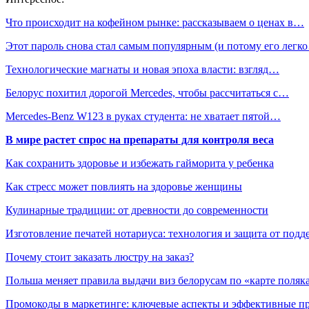
Что происходит на кофейном рынке: рассказываем о ценах в…
Этот пароль снова стал самым популярным (и потому его легк
Технологические магнаты и новая эпоха власти: взгляд…
Белорус похитил дорогой Mercedes, чтобы рассчитаться с…
Mercedes-Benz W123 в руках студента: не хватает пятой…
В мире растет спрос на препараты для контроля веса
Как сохранить здоровье и избежать гайморита у ребенка
Как стресс может повлиять на здоровье женщины
Кулинарные традиции: от древности до современности
Изготовление печатей нотариуса: технология и защита от подд
Почему стоит заказать люстру на заказ?
Польша меняет правила выдачи виз белорусам по «карте поляк
Промокоды в маркетинге: ключевые аспекты и эффективные п