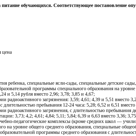
 питание обучающихся. Соответствующее постановление опу
ития ребенка, специальные ясли-сады, специальные детские сад
бразовательной программы специального образования на уровне 
 и 5,14 рубля вместо 2,96; 3,78; 3,85 и 4,67;
адиоактивного загрязнения: 3,59; 4,61; 4,39 и 5,51 вместо 3,26;
длительностью пребывания 12-24 часа: 5,28; 6,52 и 6,51 вместо 4,
адиоактивного загрязнения, с длительностью пребывания детей 1
,73; 4,2; 4,61; 4,84; 5,11; 5,84; 6,39 и 6,63 вместо 3,36; 3,75; 4,
 учебно-педагогические комплексы (кроме средних школ — учил
го на уровне общего среднего образования, специальные общео
образовательной программы среднего образования с длительностью