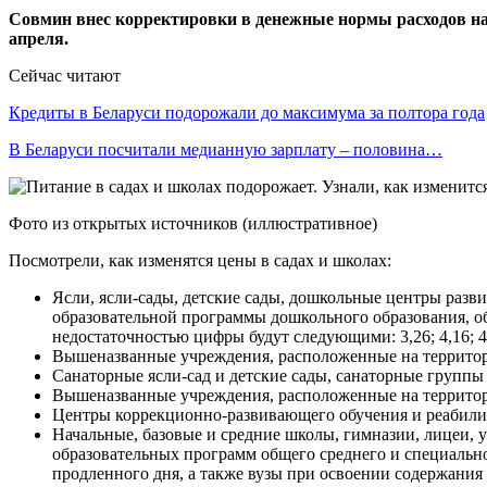
Совмин внес корректировки в денежные нормы расходов на
апреля.
Сейчас читают
Кредиты в Беларуси подорожали до максимума за полтора года
В Беларуси посчитали медианную зарплату – половина…
Фото из открытых источников (иллюстративное)
Посмотрели, как изменятся цены в садах и школах:
Ясли, ясли-сады, детские сады, дошкольные центры разв
образовательной программы дошкольного образования, о
недостаточностью цифры будут следующими: 3,26; 4,16; 4,24
Вышеназванные учреждения, расположенные на территории р
Санаторные ясли-сад и детские сады, санаторные группы с 
Вышеназванные учреждения, расположенные на территории р
Центры коррекционно-развивающего обучения и реабилитации: 3
Начальные, базовые и средние школы, гимназии, лицеи,
образовательных программ общего среднего и специально
продленного дня, а также вузы при освоении содержания 