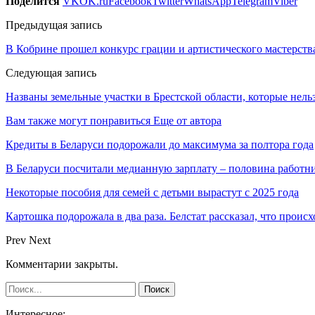
Поделится
VK
OK.ru
Facebook
Twitter
WhatsApp
Telegram
Viber
Предыдущая запись
В Кобрине прошел конкурс грации и артистического мастерств
Следующая запись
Названы земельные участки в Брестской области, которые нель
Вам также могут понравиться
Еще от автора
Кредиты в Беларуси подорожали до максимума за полтора года
В Беларуси посчитали медианную зарплату – половина работн
Некоторые пособия для семей с детьми вырастут с 2025 года
Картошка подорожала в два раза. Белстат рассказал, что проис
Prev
Next
Комментарии закрыты.
Интересное: