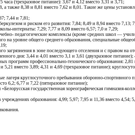
часа (трехразовое питание): 3,67 и 4,12 вместо 3,31 и 3,71;
 6,58, а также 8,38 и 8,81 вместо 7,62 и 8,01. Такие же цены ус
; 7,44 и 7,81;
улезом и риском его развития: 7,84; 8,49 и 8,94 вместо 7,13; 7,
-интернаты: 7,29; 7,77 и 8,09 вместо 6,57; 7,0 и 7,29;
 учебно- педагогические комплексы (кроме средних школ — учил
ого на уровне общего среднего образования, специальные обще
,19;
 загрязнения в зоне последующего отселения и с правом на от
о дня: 3,44 и 4,01 вместо 3,1 и 3,61 (двухразовое питание); 4,
ых программ профессионально-технического образования: 2,81 и 
5,21 вместо 3,89; 4,31 и 4,69 (трехразовое питание); круглосуточ
ые лагеря круглосуточного пребывания оборонно-спортивного пр
то 6,2; 6,77 и 7,22 (пятиразовое питание);
орусская государственная хореографическая гимназия-колледж»: 
еждениях образования: 4,99; 5,97; 7,95 и 11,36 вместо 4,54; 5,4
икования.