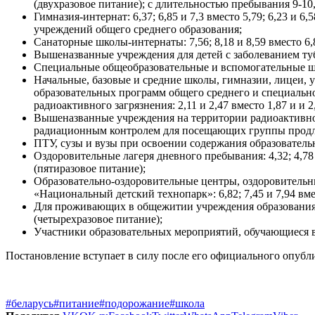
(двухразовое питание); с длительностью пребывания 9-10,5 
Гимназия-интернат: 6,37; 6,85 и 7,3 вместо 5,79; 6,23 и
учреждений общего среднего образования;
Санаторные школы-интернаты: 7,56; 8,18 и 8,59 вместо 6,87
Вышеназванные учреждения для детей с заболеванием туберк
Специальные общеобразовательные и вспомогательные школы
Начальные, базовые и средние школы, гимназии, лицеи,
образовательных программ общего среднего и специальн
радиоактивного загрязнения: 2,11 и 2,47 вместо 1,87 и и 2
Вышеназванные учреждения на территории радиоактивного
радиационным контролем для посещающих группы продленног
ПТУ, сузы и вузы при освоении содержания образовательн
Оздоровительные лагеря дневного пребывания: 4,32; 4,78 и 
(пятиразовое питание);
Образовательно-оздоровительные центры, оздоровительн
«Национальный детский технопарк»: 6,82; 7,45 и 7,94 вмес
Для проживающих в общежитии учреждения образования «Бел
(четырехразовое питание);
Участники образовательных мероприятий, обучающиеся в учр
Постановление вступает в силу после его официального опубл
#беларусь
#питание
#подорожание
#школа