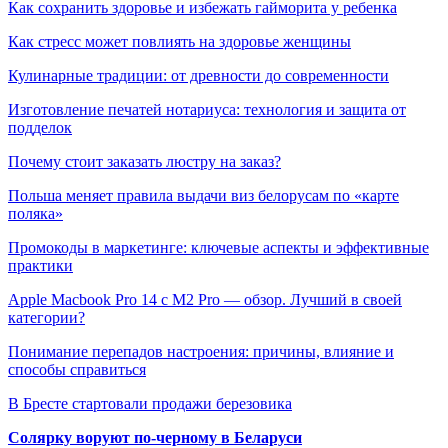
Как сохранить здоровье и избежать гайморита у ребенка
Как стресс может повлиять на здоровье женщины
Кулинарные традиции: от древности до современности
Изготовление печатей нотариуса: технология и защита от
подделок
Почему стоит заказать люстру на заказ?
Польша меняет правила выдачи виз белорусам по «карте
поляка»
Промокоды в маркетинге: ключевые аспекты и эффективные
практики
Apple Macbook Pro 14 с M2 Pro — обзор. Лучший в своей
категории?
Понимание перепадов настроения: причины, влияние и
способы справиться
В Бресте стартовали продажи березовика
Солярку воруют по-черному в Беларуси