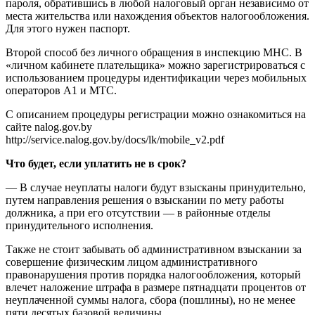
пароля, обратившись в любой налоговый орган независимо от
места жительства или нахождения объектов налогообложения.
Для этого нужен паспорт.
Второй способ без личного обращения в инспекцию МНС. В
«личном кабинете плательщика» можно зарегистрироваться с
использованием процедуры идентификации через мобильных
операторов А1 и МТС.
С описанием процедуры регистрации можно ознакомиться на
сайте nalog.gov.by
http://service.nalog.gov.by/docs/lk/mobile_v2.pdf
Что будет, если уплатить не в срок?
— В случае неуплаты налоги будут взысканы принудительно,
путем направления решения о взыскании по мету работы
должника, а при его отсутствии — в районные отделы
принудительного исполнения.
Также не стоит забывать об административном взыскании за
совершение физическим лицом административного
правонарушения против порядка налогообложения, который
влечет наложение штрафа в размере пятнадцати процентов от
неуплаченной суммы налога, сбора (пошлины), но не менее
пяти десятых базовой величины.