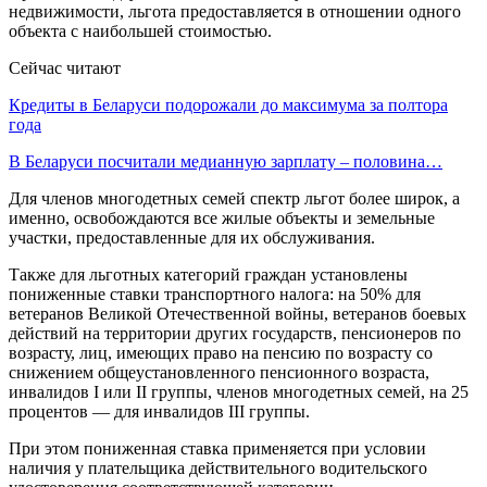
недвижимости, льгота предоставляется в отношении одного
объекта с наибольшей стоимостью.
Сейчас читают
Кредиты в Беларуси подорожали до максимума за полтора
года
В Беларуси посчитали медианную зарплату – половина…
Для членов многодетных семей спектр льгот более широк, а
именно, освобождаются все жилые объекты и земельные
участки, предоставленные для их обслуживания.
Также для льготных категорий граждан установлены
пониженные ставки транспортного налога: на 50% для
ветеранов Великой Отечественной войны, ветеранов боевых
действий на территории других государств, пенсионеров по
возрасту, лиц, имеющих право на пенсию по возрасту со
снижением общеустановленного пенсионного возраста,
инвалидов I или II группы, членов многодетных семей, на 25
процентов — для инвалидов III группы.
При этом пониженная ставка применяется при условии
наличия у плательщика действительного водительского