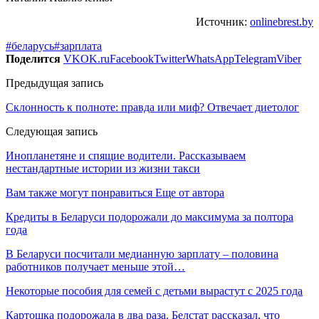
Источник:
onlinebrest.by
#беларусь
#зарплата
Поделится
VK
OK.ru
Facebook
Twitter
WhatsApp
Telegram
Viber
Предыдущая запись
Склонность к полноте: правда или миф? Отвечает диетолог
Следующая запись
Инопланетяне и спящие водители. Рассказываем
нестандартные истории из жизни такси
Вам также могут понравиться
Еще от автора
Кредиты в Беларуси подорожали до максимума за полтора
года
В Беларуси посчитали медианную зарплату – половина
работников получает меньше этой…
Некоторые пособия для семей с детьми вырастут с 2025 года
Картошка подорожала в два раза. Белстат рассказал, что