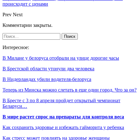
происходит с ценами
Prev
Next
Комментарии закрыты.
Интересное:
В Милане у белоруса отобрали на улице дорогие часы
В Брестской области утонули два человека
В Нидерландах убили водителя-белоруса
Теперь из Минска можно слетать в еще один город. Что за он?
В Бресте с 3 по 8 апреля пройдет открытый чемпионат
Беларуси…
В мире растет спрос на препараты для контроля веса
Как сохранить здоровье и избежать гайморита у ребенка
Как стресс может повлиять на здоровье женщины