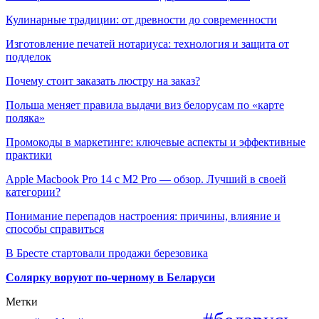
Кулинарные традиции: от древности до современности
Изготовление печатей нотариуса: технология и защита от
подделок
Почему стоит заказать люстру на заказ?
Польша меняет правила выдачи виз белорусам по «карте
поляка»
Промокоды в маркетинге: ключевые аспекты и эффективные
практики
Apple Macbook Pro 14 с M2 Pro — обзор. Лучший в своей
категории?
Понимание перепадов настроения: причины, влияние и
способы справиться
В Бресте стартовали продажи березовика
Солярку воруют по-черному в Беларуси
Метки