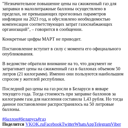
"Незначительное повышение цены на сжиженный газ для
заправки в малолитражные баллоны осуществлено в
пределах, не превышающих прогнозных параметров
инфляции на 2023 год, и обусловлено необходимостью
компенсации соответствующих затрат газоснабжающих
организаций", – говорится в сообщении.
Конкретные цифры МАРТ не приводит.
Постановление вступит в силу с момента его официального
опубликования.
В ведомстве обратили внимание на то, что документ не
затрагивает цены на сжиженный газ в баллонах объемом 50
литров (21 килограмм). Именно они пользуются наибольшим
спросом у жителей республики.
Последний раз цены на газ росли в Беларуси в январе
текущего года. Тогда стоимость при заправке баллонов за
килограмм газа для населения составила 1,43 рубля. Но тогда
данное постановление распространялось на 50 литровые
баллоны.
#баллон
#беларусь
#газ
Поделится
VK
OK.ru
Facebook
Twitter
WhatsApp
Telegram
Viber