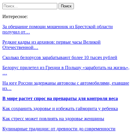
Интересное:
За обещание помощи мошенник из Брестской области
получил от…
Редкие кадры из архивов: первые часы Великой
Отечественной…
Сколько белорусов зарабатывают более 10 тысяч рублей
Белорус прилетел из Греции в Польшу «заработать на жизнь»,
…
На юге России задержаны автовозы с автомобилями, ехавшие
из…
В мире растет спрос на препараты для контроля веса
Как сохранить здоровье и избежать гайморита у ребенка
Как стресс может повлиять на здоровье женщины
Кулинарные традиции: от древности до современности