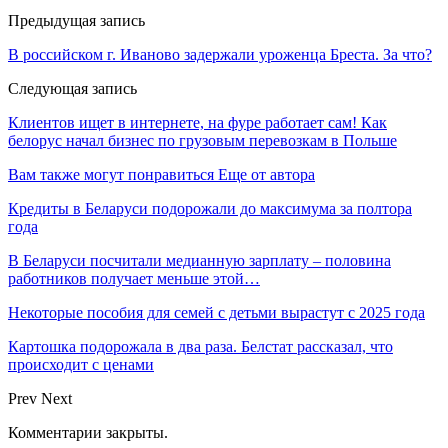
Предыдущая запись
В российском г. Иваново задержали уроженца Бреста. За что?
Следующая запись
Клиентов ищет в интернете, на фуре работает сам! Как
белорус начал бизнес по грузовым перевозкам в Польше
Вам также могут понравиться
Еще от автора
Кредиты в Беларуси подорожали до максимума за полтора
года
В Беларуси посчитали медианную зарплату – половина
работников получает меньше этой…
Некоторые пособия для семей с детьми вырастут с 2025 года
Картошка подорожала в два раза. Белстат рассказал, что
происходит с ценами
Prev
Next
Комментарии закрыты.