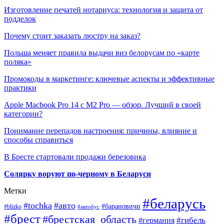
Изготовление печатей нотариуса: технология и защита от
подделок
Почему стоит заказать люстру на заказ?
Польша меняет правила выдачи виз белорусам по «карте
поляка»
Промокоды в маркетинге: ключевые аспекты и эффективные
практики
Apple Macbook Pro 14 с M2 Pro — обзор. Лучший в своей
категории?
Понимание перепадов настроения: причины, влияние и
способы справиться
В Бресте стартовали продажи березовика
Солярку воруют по-черному в Беларуси
Метки
#беларусь
#tochka
#авто
#барановичи
#blizko
#автобус
#брест
#брестская_область
#гибель
#германия