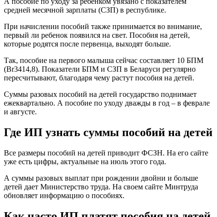
А пособие по уходу за ребенком увязано с показателем
средней месячной зарплаты (СЗП) в республике.
При начислении пособий также принимается во внимание,
первый ли ребенок появился на свет. Пособия на детей,
которые родятся после первенца, выходят больше.
Так, пособие на первого малыша сейчас составляет 10 БПМ
(Br3414,8). Показатели БПМ и СЗП в Беларуси регулярно
пересчитывают, благодаря чему растут пособия на детей.
Суммы разовых пособий на детей государство поднимает
ежеквартально. А пособие по уходу дважды в год – в феврале
и августе.
Где ИП узнать суммы пособий на детей
Все размеры пособий на детей приводит ФСЗН. На его сайте
уже есть цифры, актуальные на июль этого года.
А суммы разовых выплат при рождении двойни и больше
детей дает Министерство труда. На своем сайте Минтруда
обновляет информацию о пособиях.
Как часто ИП платят пособия на детей