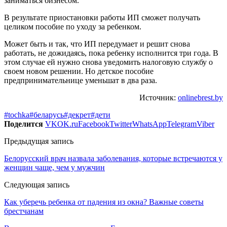
заниматься бизнесом.
В результате приостановки работы ИП сможет получать
целиком пособие по уходу за ребенком.
Может быть и так, что ИП передумает и решит снова
работать, не дожидаясь, пока ребенку исполнится три года. В
этом случае ей нужно снова уведомить налоговую службу о
своем новом решении. Но детское пособие
предпринимательнице уменьшат в два раза.
Источник:
onlinebrest.by
#tochka
#беларусь
#декрет
#дети
Поделится
VK
OK.ru
Facebook
Twitter
WhatsApp
Telegram
Viber
Предыдущая запись
Белорусский врач назвала заболевания, которые встречаются у
женщин чаще, чем у мужчин
Следующая запись
Как уберечь ребенка от падения из окна? Важные советы
брестчанам