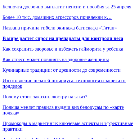
Белпочта досрочно выплатит пенсии и пособия за 25 апреля
Более 10 тыс. домашних агрессоров привлекли к…
Названа причина гибели экипажа батискафа «Титан»
В мире растет спрос на препараты для контроля веса
Как сохранить здоровье и избежать гайморита у ребенка
Как стресс может повлиять на здоровье женщины
Кулинарные традиции: от древности до современности
Изготовление печатей нотариуса: технология и защита от
подделок
Почему стоит заказать люстру на заказ?
Польша меняет правила выдачи виз белорусам по «карте
поляка»
Промокоды в маркетинге: ключевые аспекты и эффективные
практики