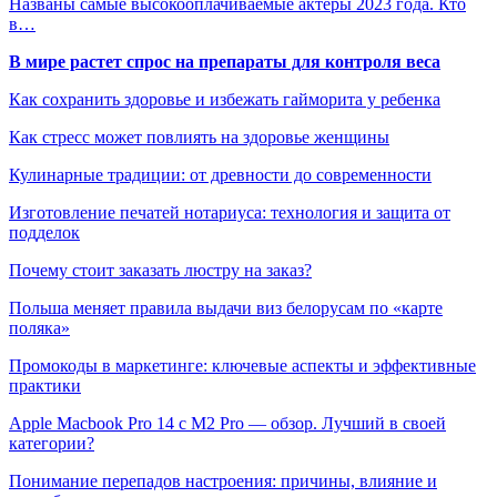
Названы самые высокооплачиваемые актеры 2023 года. Кто
в…
В мире растет спрос на препараты для контроля веса
Как сохранить здоровье и избежать гайморита у ребенка
Как стресс может повлиять на здоровье женщины
Кулинарные традиции: от древности до современности
Изготовление печатей нотариуса: технология и защита от
подделок
Почему стоит заказать люстру на заказ?
Польша меняет правила выдачи виз белорусам по «карте
поляка»
Промокоды в маркетинге: ключевые аспекты и эффективные
практики
Apple Macbook Pro 14 с M2 Pro — обзор. Лучший в своей
категории?
Понимание перепадов настроения: причины, влияние и