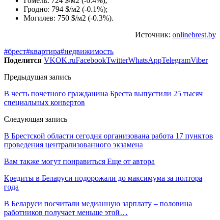
Гомель: 724 $/м2 (-0.4%);
Гродно: 794 $/м2 (-0.1%);
Могилев: 750 $/м2 (-0.3%).
Источник:
onlinebrest.by
#брест
#квартира
#недвижимость
Поделится
VK
OK.ru
Facebook
Twitter
WhatsApp
Telegram
Viber
Предыдущая запись
В честь почетного гражданина Бреста выпустили 25 тысяч
специальных конвертов
Следующая запись
В Брестской области сегодня организована работа 17 пунктов
проведения централизованного экзамена
Вам также могут понравиться
Еще от автора
Кредиты в Беларуси подорожали до максимума за полтора
года
В Беларуси посчитали медианную зарплату – половина
работников получает меньше этой…