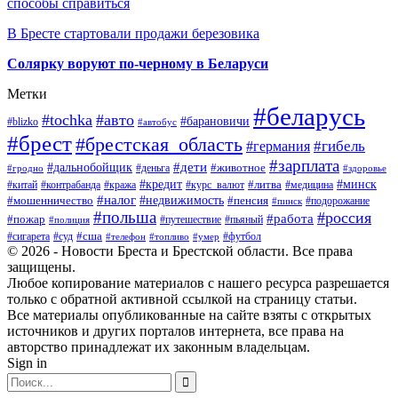
способы справиться
В Бресте стартовали продажи березовика
Солярку воруют по-черному в Беларуси
Метки
#беларусь
#tochka
#авто
#барановичи
#blizko
#автобус
#брест
#брестская_область
#гибель
#германия
#зарплата
#дети
#дальнобойщик
#животное
#деньга
#гродно
#здоровье
#минск
#кредит
#китай
#контрабанда
#кража
#курс_валют
#литва
#медицина
#налог
#недвижимость
#мошенничество
#пенсия
#пинск
#подорожание
#польша
#россия
#работа
#пожар
#путешествие
#пьяный
#полиция
#сша
#сигарета
#суд
#футбол
#телефон
#топливо
#умер
© 2026 - Новости Бреста и Брестской области. Все права
защищены.
Любое копирование материалов с нашего ресурса разрешается
только с обратной активной ссылкой на страницу статьи.
Все материалы опубликованные на сайте взяты с открытых
источников и других порталов интернета, все права на
авторство принадлежат их законным владельцам.
Sign in