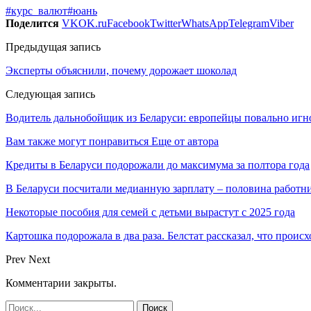
#курс_валют
#юань
Поделится
VK
OK.ru
Facebook
Twitter
WhatsApp
Telegram
Viber
Предыдущая запись
Эксперты объяснили, почему дорожает шоколад
Следующая запись
Водитель дальнобойщик из Беларуси: европейцы повально иг
Вам также могут понравиться
Еще от автора
Кредиты в Беларуси подорожали до максимума за полтора года
В Беларуси посчитали медианную зарплату – половина работн
Некоторые пособия для семей с детьми вырастут с 2025 года
Картошка подорожала в два раза. Белстат рассказал, что проис
Prev
Next
Комментарии закрыты.