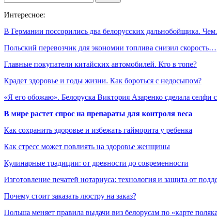
Интересное:
В Германии поссорились два белорусских дальнобойщика. Че
Польский перевозчик для экономии топлива снизил скорость…
Главные покупатели китайских автомобилей. Кто в топе?
Крадет здоровье и годы жизни. Как бороться с недосыпом?
«Я его обожаю». Белоруска Виктория Азаренко сделала селфи
В мире растет спрос на препараты для контроля веса
Как сохранить здоровье и избежать гайморита у ребенка
Как стресс может повлиять на здоровье женщины
Кулинарные традиции: от древности до современности
Изготовление печатей нотариуса: технология и защита от подд
Почему стоит заказать люстру на заказ?
Польша меняет правила выдачи виз белорусам по «карте поляк