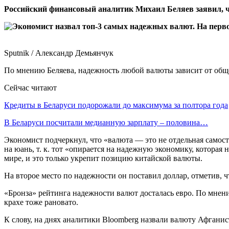
Российский финансовый аналитик Михаил Беляев заявил, чт
Sputnik / Александр Демьянчук
По мнению Беляева, надежность любой валюты зависит от обще
Сейчас читают
Кредиты в Беларуси подорожали до максимума за полтора года
В Беларуси посчитали медианную зарплату – половина…
Экономист подчеркнул, что «валюта — это не отдельная самост
на юань, т. к. тот «опирается на надежную экономику, которая
мире, и это только укрепит позицию китайской валюты.
На второе место по надежности он поставил доллар, отметив, 
«Бронза» рейтинга надежности валют досталась евро. По мнени
крахе тоже рановато.
К слову, на днях аналитики Bloomberg назвали валюту Афганис