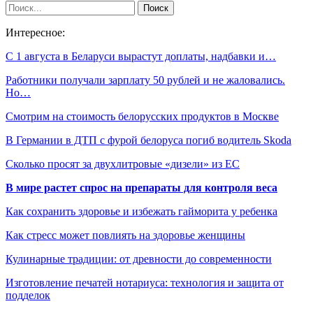
Интересное:
С 1 августа в Беларуси вырастут доплаты, надбавки и…
Работники получали зарплату 50 рублей и не жаловались.
Но…
Смотрим на стоимость белорусских продуктов в Москве
В Германии в ДТП с фурой белоруса погиб водитель Skoda
Сколько просят за двухлитровые «дизели» из ЕС
В мире растет спрос на препараты для контроля веса
Как сохранить здоровье и избежать гайморита у ребенка
Как стресс может повлиять на здоровье женщины
Кулинарные традиции: от древности до современности
Изготовление печатей нотариуса: технология и защита от
подделок