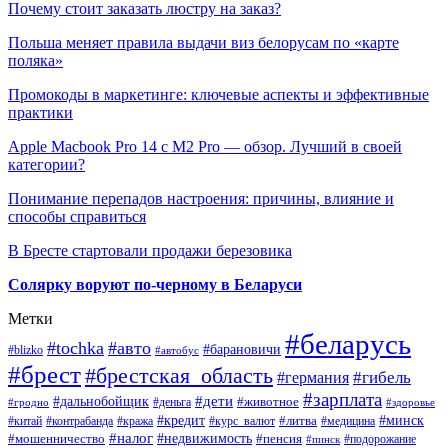
Почему стоит заказать люстру на заказ?
Польша меняет правила выдачи виз белорусам по «карте
поляка»
Промокоды в маркетинге: ключевые аспекты и эффективные
практики
Apple Macbook Pro 14 с M2 Pro — обзор. Лучший в своей
категории?
Понимание перепадов настроения: причины, влияние и
способы справиться
В Бресте стартовали продажи березовика
Солярку воруют по-черному в Беларуси
Метки
#беларусь
#tochka
#авто
#барановичи
#blizko
#автобус
#брест
#брестская_область
#гибель
#германия
#зарплата
#дети
#дальнобойщик
#животное
#деньга
#гродно
#здоровье
#минск
#кредит
#китай
#контрабанда
#кража
#курс_валют
#литва
#медицина
#налог
#недвижимость
#мошенничество
#пенсия
#пинск
#подорожание