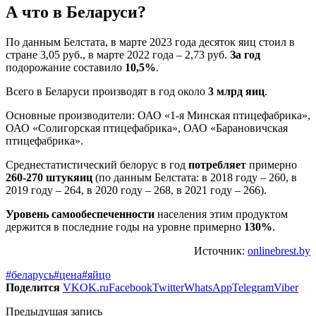
А что в Беларуси?
По данным Белстата, в марте 2023 года десяток яиц стоил в
стране 3,05 руб., в марте 2022 года – 2,73 руб.
За год
подорожание составило
10,5%
.
Всего в Беларуси производят в год около
3 млрд яиц
.
Основные производители: ОАО «1-я Минская птицефабрика»,
ОАО «Солигорская птицефабрика», ОАО «Барановичская
птицефабрика».
Среднестатистический белорус в год
потребляет
примерно
260-270 штук
яиц
(по данным Белстата: в 2018 году – 260, в
2019 году – 264, в 2020 году – 268, в 2021 году – 266).
Уровень самообеспеченности
населения этим продуктом
держится в последние годы на уровне примерно
130%
.
Источник:
onlinebrest.by
#беларусь
#цена
#яйцо
Поделится
VK
OK.ru
Facebook
Twitter
WhatsApp
Telegram
Viber
Предыдущая запись