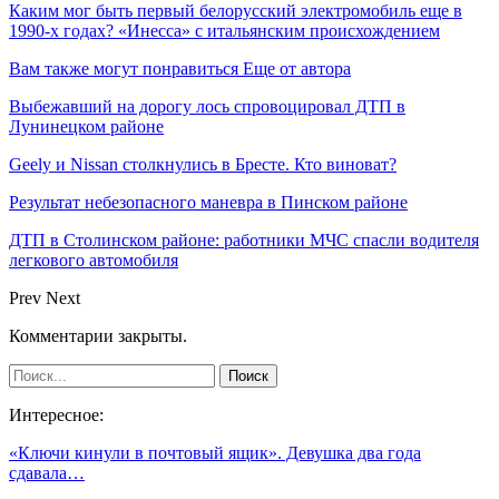
Каким мог быть первый белорусский электромобиль еще в
1990-х годах? «Инесса» с итальянским происхождением
Вам также могут понравиться
Еще от автора
Выбежавший на дорогу лось спровоцировал ДТП в
Лунинецком районе
Geely и Nissan столкнулись в Бресте. Кто виноват?
Результат небезопасного маневра в Пинском районе
ДТП в Столинском районе: работники МЧС спасли водителя
легкового автомобиля
Prev
Next
Комментарии закрыты.
Интересное:
«Ключи кинули в почтовый ящик». Девушка два года
сдавала…