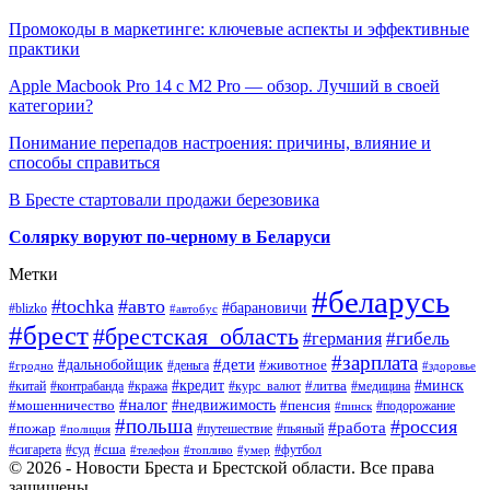
Промокоды в маркетинге: ключевые аспекты и эффективные
практики
Apple Macbook Pro 14 с M2 Pro — обзор. Лучший в своей
категории?
Понимание перепадов настроения: причины, влияние и
способы справиться
В Бресте стартовали продажи березовика
Солярку воруют по-черному в Беларуси
Метки
#беларусь
#tochka
#авто
#барановичи
#blizko
#автобус
#брест
#брестская_область
#гибель
#германия
#зарплата
#дети
#дальнобойщик
#животное
#деньга
#гродно
#здоровье
#минск
#кредит
#китай
#контрабанда
#кража
#курс_валют
#литва
#медицина
#налог
#недвижимость
#мошенничество
#пенсия
#пинск
#подорожание
#польша
#россия
#работа
#пожар
#путешествие
#пьяный
#полиция
#сша
#сигарета
#суд
#футбол
#телефон
#топливо
#умер
© 2026 - Новости Бреста и Брестской области. Все права
защищены.