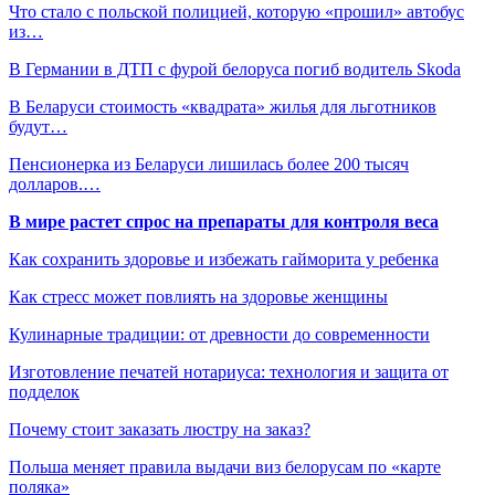
Что стало с польской полицией, которую «прошил» автобус
из…
В Германии в ДТП с фурой белоруса погиб водитель Skoda
В Беларуси стоимость «квадрата» жилья для льготников
будут…
Пенсионерка из Беларуси лишилась более 200 тысяч
долларов.…
В мире растет спрос на препараты для контроля веса
Как сохранить здоровье и избежать гайморита у ребенка
Как стресс может повлиять на здоровье женщины
Кулинарные традиции: от древности до современности
Изготовление печатей нотариуса: технология и защита от
подделок
Почему стоит заказать люстру на заказ?
Польша меняет правила выдачи виз белорусам по «карте
поляка»