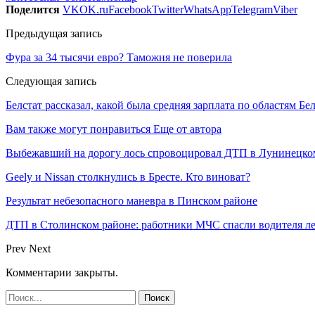
Поделится
VK
OK.ru
Facebook
Twitter
WhatsApp
Telegram
Viber
Предыдущая запись
Фура за 34 тысячи евро? Таможня не поверила
Следующая запись
Белстат рассказал, какой была средняя зарплата по областям Бе
Вам также могут понравиться
Еще от автора
Выбежавший на дорогу лось спровоцировал ДТП в Лунинецко
Geely и Nissan столкнулись в Бресте. Кто виноват?
Результат небезопасного маневра в Пинском районе
ДТП в Столинском районе: работники МЧС спасли водителя ле
Prev
Next
Комментарии закрыты.