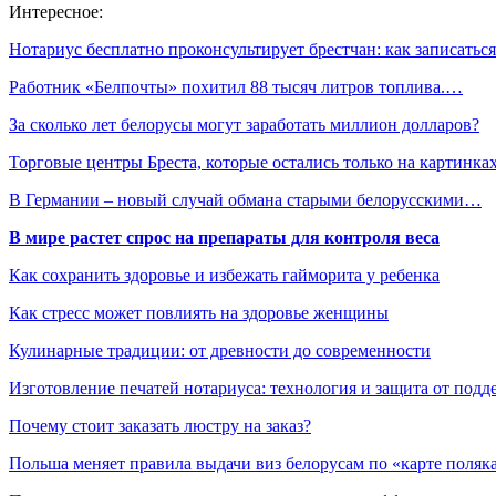
Интересное:
Нотариус бесплатно проконсультирует брестчан: как записать
Работник «Белпочты» похитил 88 тысяч литров топлива.…
За сколько лет белорусы могут заработать миллион долларов?
Торговые центры Бреста, которые остались только на картинка
В Германии – новый случай обмана старыми белорусскими…
В мире растет спрос на препараты для контроля веса
Как сохранить здоровье и избежать гайморита у ребенка
Как стресс может повлиять на здоровье женщины
Кулинарные традиции: от древности до современности
Изготовление печатей нотариуса: технология и защита от подд
Почему стоит заказать люстру на заказ?
Польша меняет правила выдачи виз белорусам по «карте поляк