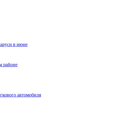
ларуси в июне
м районе
гкового автомобиля