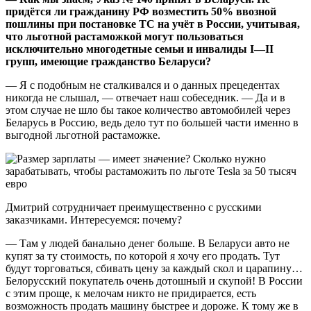
придётся ли гражданину РФ возместить 50% ввозной
пошлины при постановке ТС на учёт в России, учитывая,
что льготной растаможкой могут пользоваться
исключительно многодетные семьи и инвалиды I—II
групп, имеющие гражданство Беларуси?
— Я с подобным не сталкивался и о данных прецедентах
никогда не слышал, — отвечает наш собеседник. — Да и в
этом случае не шло бы такое количество автомобилей через
Беларусь в Россию, ведь дело тут по большей части именно в
выгодной льготной растаможке.
Дмитрий сотрудничает преимущественно с русскими
заказчиками. Интересуемся: почему?
— Там у людей банально денег больше. В Беларуси авто не
купят за ту стоимость, по которой я хочу его продать. Тут
будут торговаться, сбивать цену за каждый скол и царапину…
Белорусский покупатель очень дотошный и скупой! В России
с этим проще, к мелочам никто не придирается, есть
возможность продать машину быстрее и дороже. К тому же в