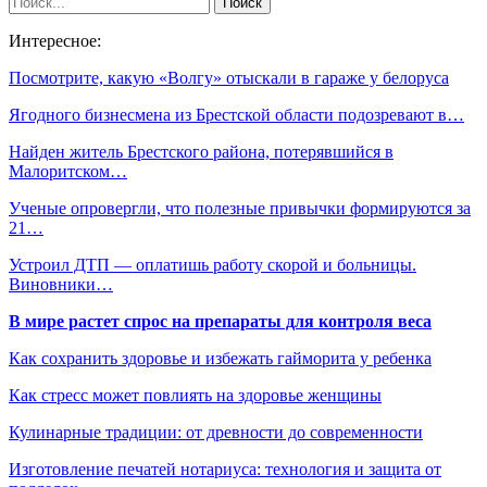
Интересное:
Посмотрите, какую «Волгу» отыскали в гараже у белоруса
Ягодного бизнесмена из Брестской области подозревают в…
Найден житель Брестского района, потерявшийся в
Малоритском…
Ученые опровергли, что полезные привычки формируются за
21…
Устроил ДТП — оплатишь работу скорой и больницы.
Виновники…
В мире растет спрос на препараты для контроля веса
Как сохранить здоровье и избежать гайморита у ребенка
Как стресс может повлиять на здоровье женщины
Кулинарные традиции: от древности до современности
Изготовление печатей нотариуса: технология и защита от