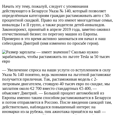
Начать эту тему, пожалуй, следует с упоминания
действующего в Беларуси Указа № 140, который позволяет
определённым категориям граждан растаможивать авто с 50-
процентной скидкой. Право на это имеют многодетные семьи,
инвалиды I и II групп, а также родители детей-инвалидов.
Законопроект, принятый в апреле 2019 года, заметно оживил
отечественный бизнес по перегону машин из Европы.
Примерно в это время активно заниматься им начал и наш
собеседник Дмитрий (имя изменено по просьбе героя).
— Увеличение спроса на наши услуги со вступлением в силу
Указа № 140 понятно, ведь экономия на льготной растаможке
получается приличная. Так, растаможивая модель с 2-
литровым двигателем, стоящую 40 тысяч евро по скидке, мы
заплатим около €2 700 вместо стандартных €5 400, —
объясняет Дмитрий. — Большой процент автомобилей из
Европы именно таким способом растаможивается в Беларуси
и потом отправляется в Россию. После введения санкций там,
действительно, наблюдался повышенный интерес на
иномарки из-за рубежа, пик ажиотажа пришёлся на май —