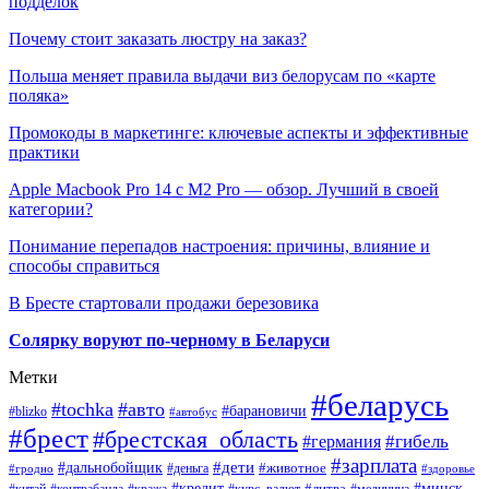
подделок
Почему стоит заказать люстру на заказ?
Польша меняет правила выдачи виз белорусам по «карте
поляка»
Промокоды в маркетинге: ключевые аспекты и эффективные
практики
Apple Macbook Pro 14 с M2 Pro — обзор. Лучший в своей
категории?
Понимание перепадов настроения: причины, влияние и
способы справиться
В Бресте стартовали продажи березовика
Солярку воруют по-черному в Беларуси
Метки
#беларусь
#tochka
#авто
#барановичи
#blizko
#автобус
#брест
#брестская_область
#гибель
#германия
#зарплата
#дети
#дальнобойщик
#животное
#деньга
#гродно
#здоровье
#минск
#кредит
#китай
#контрабанда
#кража
#курс_валют
#литва