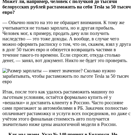
Может ли, например, человек с получкой до тысячи
белорусских рублей растаможить на себя Tesla за 50 тысяч
евро?
— Обычно никто на это не обращает внимания. К тому же
учитывается не только зарплата, но и другая прибыль.
Человек мог, к примеру, продать дачу или получить
наследство — это тоже доходы. А вообще, в случае чего
можно оформить расписку о том, что он, скажем, взял у друга
в долг 50 тысяч евро и обязуется возвращать частями в
течение такого-то времени. Если спросят, откуда столько
денег, — занял, вот документ. Никто не будет это проверять.
Итак, после того как удалось растаможить машину по
льготным условиям, остаётся формально купить её у
«вешалки» и доставить клиенту в Россию. Часто россияне
сами приезжают за автомобилями в РБ. Заказчик полностью
оплачивает растаможку и услуги всех посредников, но даже с
учётом этого финальная стоимость авто получается
значительно ниже цены аналогичной модели в России.
— Как мы знаем, Указ № 140 принят в Беларуси. Не