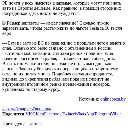
РБ почти у всех имеются знакомые, которые могут пригнать
авто из Европы дешевле. Как правило, в помощи сторонних
посредников здесь никто не нуждается.
— Бум на авто из ЕС по сравнению с прошлым летом заметно
спал. Осенью это было связано с объявлением в России
частичной мобилизации. Сегодня рынок «подвис» из-за
падения российского рубля, — отмечает наш собеседник. —
Возить иномарки из Европы уже не столь выгодно, как
раньше. Заказы у белорусских перегонщиков по-прежнему
есть, но их не так много. Подобная ситуация продлится,
видимо, до укрепления рубля или пока не исчезнут на
внутреннем вторичном рынке предложения иномарок,
купленных по старому курсу.
Источник:
onlinebrest.by
#авто
#беларусь
#вешалка
Поделится
VK
OK.ru
Facebook
Twitter
WhatsApp
Telegram
Viber
Предыдущая запись