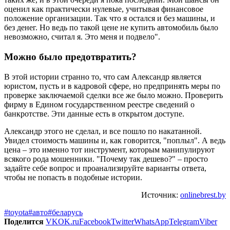
оценил как практически нулевые, учитывая финансовое
положение организации. Так что я остался и без машины, и
без денег. Но ведь по такой цене не купить автомобиль было
невозможно, считал я. Это меня и подвело".
Можно было предотвратить?
В этой истории странно то, что сам Александр является
юристом, пусть и в кадровой сфере, но предпринять меры по
проверке заключаемой сделки все же было можно. Проверить
фирму в Едином государственном реестре сведений о
банкротстве. Эти данные есть в открытом доступе.
Александр этого не сделал, и все пошло по накатанной.
Увидел стоимость машины и, как говорится, "поплыл". А ведь
цена – это именно тот инструмент, которым манипулируют
всякого рода мошенники. "Почему так дешево?" – просто
задайте себе вопрос и проанализируйте варианты ответа,
чтобы не попасть в подобные истории.
Источник:
onlinebrest.by
#toyota
#авто
#беларусь
Поделится
VK
OK.ru
Facebook
Twitter
WhatsApp
Telegram
Viber