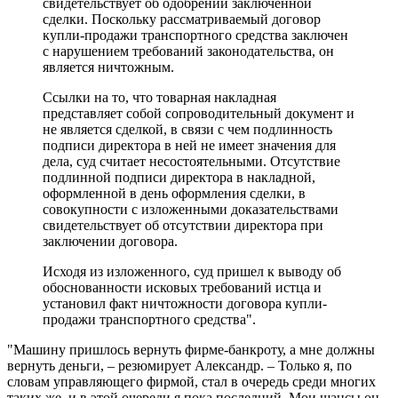
свидетельствует об одобрении заключенной
сделки. Поскольку рассматриваемый договор
купли-продажи транспортного средства заключен
с нарушением требований законодательства, он
является ничтожным.
Ссылки на то, что товарная накладная
представляет собой сопроводительный документ и
не является сделкой, в связи с чем подлинность
подписи директора в ней не имеет значения для
дела, суд считает несостоятельными. Отсутствие
подлинной подписи директора в накладной,
оформленной в день оформления сделки, в
совокупности с изложенными доказательствами
свидетельствует об отсутствии директора при
заключении договора.
Исходя из изложенного, суд пришел к выводу об
обоснованности исковых требований истца и
установил факт ничтожности договора купли-
продажи транспортного средства".
"Машину пришлось вернуть фирме-банкроту, а мне должны
вернуть деньги, – резюмирует Александр. – Только я, по
словам управляющего фирмой, стал в очередь среди многих
таких же, и в этой очереди я пока последний. Мои шансы он