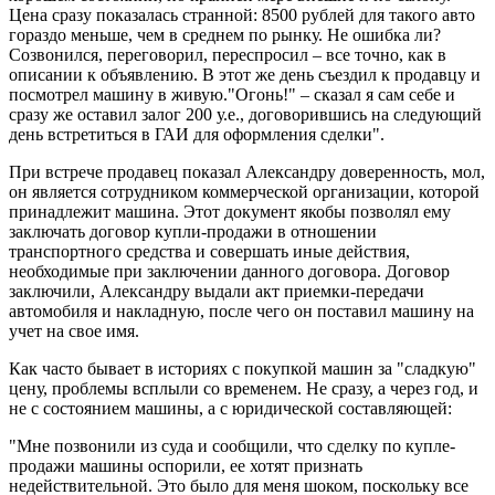
Цена сразу показалась странной: 8500 рублей для такого авто
гораздо меньше, чем в среднем по рынку. Не ошибка ли?
Созвонился, переговорил, переспросил – все точно, как в
описании к объявлению. В этот же день съездил к продавцу и
посмотрел машину в живую."Огонь!" – сказал я сам себе и
сразу же оставил залог 200 у.е., договорившись на следующий
день встретиться в ГАИ для оформления сделки".
При встрече продавец показал Александру доверенность, мол,
он является сотрудником коммерческой организации, которой
принадлежит машина. Этот документ якобы позволял ему
заключать договор купли-продажи в отношении
транспортного средства и совершать иные действия,
необходимые при заключении данного договора. Договор
заключили, Александру выдали акт приемки-передачи
автомобиля и накладную, после чего он поставил машину на
учет на свое имя.
Как часто бывает в историях с покупкой машин за "сладкую"
цену, проблемы всплыли со временем. Не сразу, а через год, и
не с состоянием машины, а с юридической составляющей:
"Мне позвонили из суда и сообщили, что сделку по купле-
продажи машины оспорили, ее хотят признать
недействительной. Это было для меня шоком, поскольку все