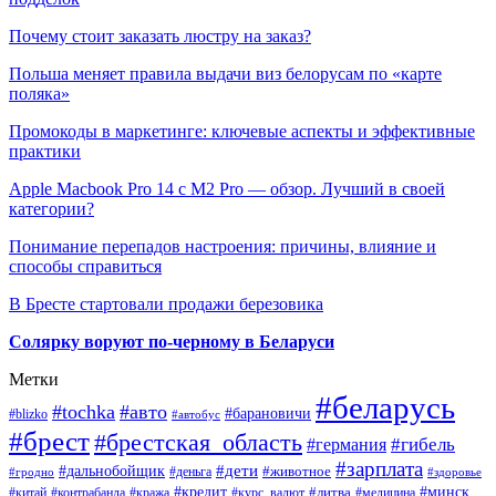
Почему стоит заказать люстру на заказ?
Польша меняет правила выдачи виз белорусам по «карте
поляка»
Промокоды в маркетинге: ключевые аспекты и эффективные
практики
Apple Macbook Pro 14 с M2 Pro — обзор. Лучший в своей
категории?
Понимание перепадов настроения: причины, влияние и
способы справиться
В Бресте стартовали продажи березовика
Солярку воруют по-черному в Беларуси
Метки
#беларусь
#tochka
#авто
#барановичи
#blizko
#автобус
#брест
#брестская_область
#гибель
#германия
#зарплата
#дети
#дальнобойщик
#животное
#деньга
#гродно
#здоровье
#минск
#кредит
#китай
#контрабанда
#кража
#курс_валют
#литва
#медицина