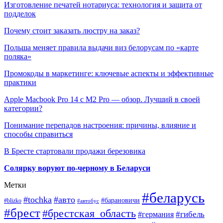
Изготовление печатей нотариуса: технология и защита от
подделок
Почему стоит заказать люстру на заказ?
Польша меняет правила выдачи виз белорусам по «карте
поляка»
Промокоды в маркетинге: ключевые аспекты и эффективные
практики
Apple Macbook Pro 14 с M2 Pro — обзор. Лучший в своей
категории?
Понимание перепадов настроения: причины, влияние и
способы справиться
В Бресте стартовали продажи березовика
Солярку воруют по-черному в Беларуси
Метки
#беларусь
#tochka
#авто
#барановичи
#blizko
#автобус
#брест
#брестская_область
#гибель
#германия