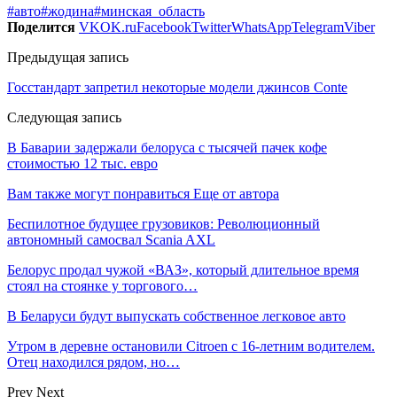
#авто
#жодина
#минская_область
Поделится
VK
OK.ru
Facebook
Twitter
WhatsApp
Telegram
Viber
Предыдущая запись
Госстандарт запретил некоторые модели джинсов Conte
Следующая запись
В Баварии задержали белоруса с тысячей пачек кофе
стоимостью 12 тыс. евро
Вам также могут понравиться
Еще от автора
Беспилотное будущее грузовиков: Революционный
автономный самосвал Scania AXL
Белорус продал чужой «ВАЗ», который длительное время
стоял на стоянке у торгового…
В Беларуси будут выпускать собственное легковое авто
Утром в деревне остановили Citroen с 16-летним водителем.
Отец находился рядом, но…
Prev
Next