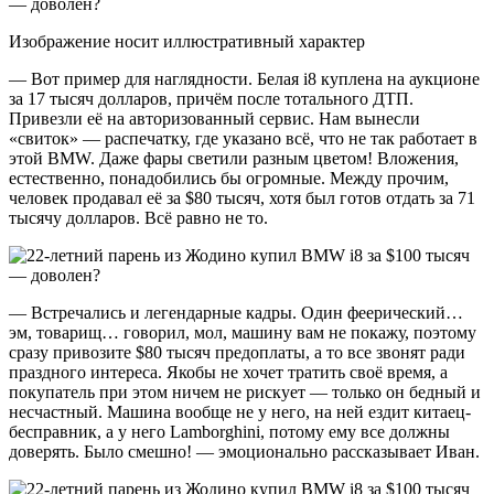
Изображение носит иллюстративный характер
— Вот пример для наглядности. Белая i8 куплена на аукционе
за 17 тысяч долларов, причём после тотального ДТП.
Привезли её на авторизованный сервис. Нам вынесли
«свиток» — распечатку, где указано всё, что не так работает в
этой BMW. Даже фары светили разным цветом! Вложения,
естественно, понадобились бы огромные. Между прочим,
человек продавал её за $80 тысяч, хотя был готов отдать за 71
тысячу долларов. Всё равно не то.
— Встречались и легендарные кадры. Один феерический…
эм, товарищ… говорил, мол, машину вам не покажу, поэтому
сразу привозите $80 тысяч предоплаты, а то все звонят ради
праздного интереса. Якобы не хочет тратить своё время, а
покупатель при этом ничем не рискует — только он бедный и
несчастный. Машина вообще не у него, на ней ездит китаец-
бесправник, а у него Lamborghini, потому ему все должны
доверять. Было смешно! — эмоционально рассказывает Иван.