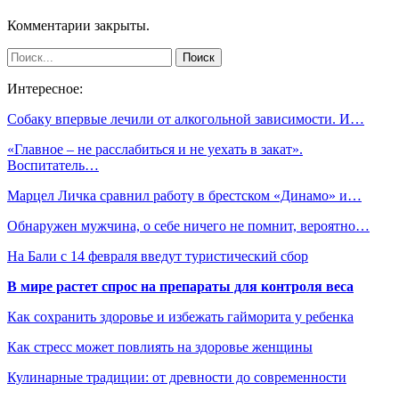
Комментарии закрыты.
Интересное:
Собаку впервые лечили от алкогольной зависимости. И…
«Главное – не расслабиться и не уехать в закат».
Воспитатель…
Марцел Личка сравнил работу в брестском «Динамо» и…
Обнаружен мужчина, о себе ничего не помнит, вероятно…
На Бали с 14 февраля введут туристический сбор
В мире растет спрос на препараты для контроля веса
Как сохранить здоровье и избежать гайморита у ребенка
Как стресс может повлиять на здоровье женщины
Кулинарные традиции: от древности до современности