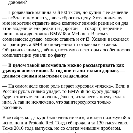
— Продавалась машина за $100 тысяч, но купил я её дешевле
— всё-таки немного удалось сбросить цену. Хотя поначалу
мне не хотели отдавать даже комплект зимней резины: он для
этой модели очень редкий и дорогой — говорят, передние
шины подходят только BMW i8 и McLaren. В этом я
сомневаюсь: думаю, можно ставить и от i3. Хозяин находился
за границей, а БМВ по доверенности отдавала его жена.
Общались с ним удалённо, поэтому о некоторых особенностях
комплектации узнали по факту.
—
В целом такой автомобиль можно рассматривать как
удачную инвестицию. За год они стали только дороже, —
делимся своими мыслями с владельцем.
— На самом деле свою роль играет курсовая «пляска». Если в
России рубль сильно упадёт, то BMW i8 по курсу доллара
будет стоить очень и очень дёшево, из-за чего я поеду туда к
ним. А так не исключено, что заинтересуются только
россияне.
В октябре, когда курс был очень низким, я видел похожую i8 в
исполнении Protonic Red. Тогда её продали за 130 тысяч евро.
Тоже 2016 года выпуска, но со слегка меньшим пробегом.