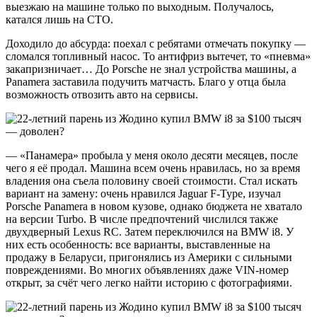
выезжаю на машине только по выходным. Получалось,
катался лишь на СТО.
Доходило до абсурда: поехал с ребятами отмечать покупку —
сломался топливный насос. То антифриз вытечет, то «пневма»
закапризничает… До Porsche не знал устройства машины, а
Panamera заставила подучить матчасть. Благо у отца была
возможность отвозить авто на сервисы.
— «Панамера» пробыла у меня около десяти месяцев, после
чего я её продал. Машина всем очень нравилась, но за время
владения она съела половину своей стоимости. Стал искать
вариант на замену: очень нравился Jaguar F-Type, изучал
Porsche Panamera в новом кузове, однако бюджета не хватало
на версии Turbo. В числе предпочтений числился также
двухдверный Lexus RC. Затем переключился на BMW i8. У
них есть особенность: все варианты, выставленные на
продажу в Беларуси, пригонялись из Америки с сильными
повреждениями. Во многих объявлениях даже VIN-номер
открыт, за счёт чего легко найти историю с фотографиями.