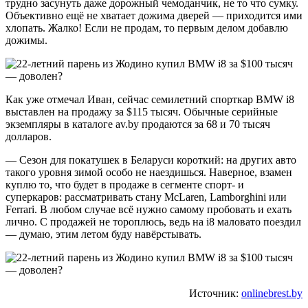
трудно засунуть даже дорожный чемоданчик, не то что сумку.
Объективно ещё не хватает дожима дверей — приходится ими
хлопать. Жалко! Если не продам, то первым делом добавлю
дожимы.
Как уже отмечал Иван, сейчас семилетний спорткар BMW i8
выставлен на продажу за $115 тысяч. Обычные серийные
экземпляры в каталоге av.by продаются за 68 и 70 тысяч
долларов.
— Сезон для покатушек в Беларуси короткий: на других авто
такого уровня зимой особо не наездишься. Наверное, взамен
куплю то, что будет в продаже в сегменте спорт- и
суперкаров: рассматривать стану McLaren, Lamborghini или
Ferrari. В любом случае всё нужно самому пробовать и ехать
лично. С продажей не тороплюсь, ведь на i8 маловато поездил
— думаю, этим летом буду навёрстывать.
Источник:
onlinebrest.by