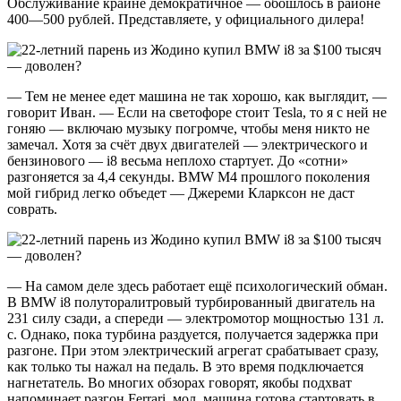
Обслуживание крайне демократичное — обошлось в районе
400—500 рублей. Представляете, у официального дилера!
— Тем не менее едет машина не так хорошо, как выглядит, —
говорит Иван. — Если на светофоре стоит Tesla, то я с ней не
гоняю — включаю музыку погромче, чтобы меня никто не
замечал. Хотя за счёт двух двигателей — электрического и
бензинового — i8 весьма неплохо стартует. До «сотни»
разгоняется за 4,4 секунды. BMW M4 прошлого поколения
мой гибрид легко объедет — Джереми Кларксон не даст
соврать.
— На самом деле здесь работает ещё психологический обман.
В BMW i8 полуторалитровый турбированный двигатель на
231 силу сзади, а спереди — электромотор мощностью 131 л.
с. Однако, пока турбина раздуется, получается задержка при
разгоне. При этом электрический агрегат срабатывает сразу,
как только ты нажал на педаль. В это время подключается
нагнетатель. Во многих обзорах говорят, якобы подхват
напоминает разгон Ferrari, мол, машина готова стартовать в