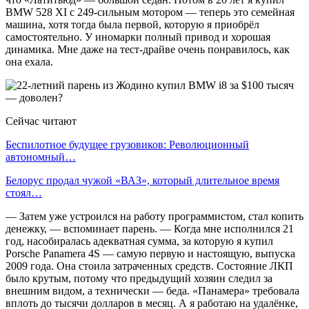
BMW 528 XI c 249-сильным мотором — теперь это семейная
машина, хотя тогда была первой, которую я приобрёл
самостоятельно. У иномарки полный привод и хорошая
динамика. Мне даже на тест-драйве очень понравилось, как
она ехала.
Сейчас читают
Беспилотное будущее грузовиков: Революционный
автономный…
Белорус продал чужой «ВАЗ», который длительное время
стоял…
— Затем уже устроился на работу программистом, стал копить
денежку, — вспоминает парень. — Когда мне исполнился 21
год, насобиралась адекватная сумма, за которую я купил
Porsche Panamera 4S — самую первую и настоящую, выпуска
2009 года. Она стоила затраченных средств. Состояние ЛКП
было крутым, потому что предыдущий хозяин следил за
внешним видом, а технически — беда. «Панамера» требовала
вплоть до тысячи долларов в месяц. А я работаю на удалёнке,