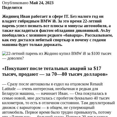
Опубликовано
Май 24, 2023
Поделится
Жодинец Иван работает в сфере IT. Без малого год он
владеет гибридным BMW i8. За это время 22-летний
парень успел познать все плюсы и минусы автомобиля, а
также насладиться фактом обладания диковинкой. Av.by
пообщались с хозяином редкого «баварца». Рассказываем,
как ему достался небитый спорткар и почему с годами
машина будет только дорожать.
«Покупают после тотальных аварий за $17
тысяч, продают — за 70—80 тысяч долларов»
— Сразу после автошколы я ездил на отцовском Renault
Latitude — очень интересная, необычная и редкая для
Беларуси машина, — начинает Иван. — Она покупалась в
семью новой, мне досталась с пробегом буквально 40 тысяч
километров, то есть в отличном состоянии. Там двухлитровый
движок с вариатором — в общем, не супермощный
автомобиль. Первое время было трудно привыкнуть, потому
что «Латитьюд» — большой седан. Потом в 20 лет я купил