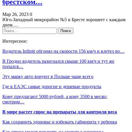
брестском…
Мар 26, 2023
0
Юго-Западный микрорайон №5 в Бресте хорошеет с каждым
днем.…
Интересное:
Водитель Infiniti обгонял на скорости 156 км/ч и влетел во…
В Гродно водитель разогнался свыше 100 км/ч и тут же
попался…
Эту марку авто воруют в Польше чаще всего
Где в ЕАЭС самые дорогие и дешевые продукты
Кому предлагают 5000 рублей, а кому 3500 в месяц:
смотрим…
В мире растет спрос на препараты для контроля веса
Как сохранить здоровье и избежать гайморита у ребенка
Как стресс может повлиять на здоровье женщины