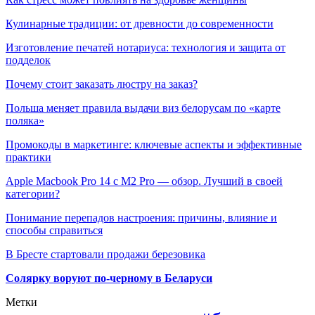
Кулинарные традиции: от древности до современности
Изготовление печатей нотариуса: технология и защита от
подделок
Почему стоит заказать люстру на заказ?
Польша меняет правила выдачи виз белорусам по «карте
поляка»
Промокоды в маркетинге: ключевые аспекты и эффективные
практики
Apple Macbook Pro 14 с M2 Pro — обзор. Лучший в своей
категории?
Понимание перепадов настроения: причины, влияние и
способы справиться
В Бресте стартовали продажи березовика
Солярку воруют по-черному в Беларуси
Метки