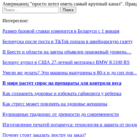
Американец "просто хотел иметь самый крупный канал". Прав
Интересное:
Размер базовой ставки изменится в Беларуси с 1 января
Белоруска после поста в TikTok попала в швейцарскую газету
В Бресте и области на завтра объявлен оранжевый уровень…
Белорус купил в США 27-летний мотоцикл BMW K1100 RS
Умели же делать? Эти машины выпущены в 80-х и до сих пор
В мире растет спрос на препараты для контроля веса
Как сохранить здоровье и избежать гайморита у ребенка
Как стресс может повлиять на здоровье женщины
Кулинарные традиции: от древности до современности
Изготовление печатей нотариуса: технология и защита от подд
Почему стоит заказать люстру на заказ?