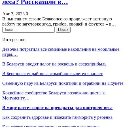
леса? Рассказали в…
Авг 3, 2023
0
В нынешнем сезоне Белкоопсоюз продолжает активную
работу по заготовке ягод, грибов, овощей и фруктов – в…
Интересное:
Девочка потратила все семейные накопления на мобильные
игры.…
В Беларуси вводят налог на роскошь и сверхприбыль
В Березовском районе автомобиль вылетел в кювет
Семейную пару из Беларуси похитили и ограбили на Пхукете
Хоккейное сообщество Беларуси возложило цветы к
Монументу…
В мире растет спрос на препараты для контроля веса
Как сохранить здоровье и избежать гайморита у ребенка
Как стресс может повлиять на здоровье женщины