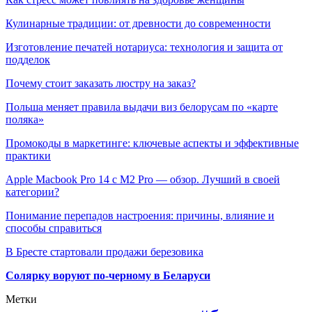
Кулинарные традиции: от древности до современности
Изготовление печатей нотариуса: технология и защита от
подделок
Почему стоит заказать люстру на заказ?
Польша меняет правила выдачи виз белорусам по «карте
поляка»
Промокоды в маркетинге: ключевые аспекты и эффективные
практики
Apple Macbook Pro 14 с M2 Pro — обзор. Лучший в своей
категории?
Понимание перепадов настроения: причины, влияние и
способы справиться
В Бресте стартовали продажи березовика
Солярку воруют по-черному в Беларуси
Метки