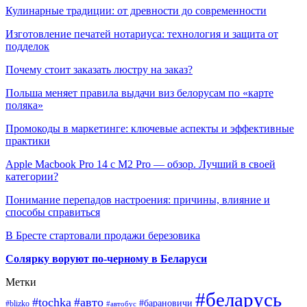
Кулинарные традиции: от древности до современности
Изготовление печатей нотариуса: технология и защита от
подделок
Почему стоит заказать люстру на заказ?
Польша меняет правила выдачи виз белорусам по «карте
поляка»
Промокоды в маркетинге: ключевые аспекты и эффективные
практики
Apple Macbook Pro 14 с M2 Pro — обзор. Лучший в своей
категории?
Понимание перепадов настроения: причины, влияние и
способы справиться
В Бресте стартовали продажи березовика
Солярку воруют по-черному в Беларуси
Метки
#беларусь
#tochka
#авто
#барановичи
#blizko
#автобус