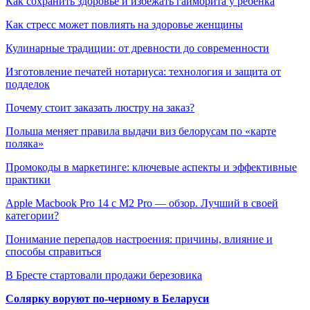
Как сохранить здоровье и избежать гайморита у ребенка
Как стресс может повлиять на здоровье женщины
Кулинарные традиции: от древности до современности
Изготовление печатей нотариуса: технология и защита от
подделок
Почему стоит заказать люстру на заказ?
Польша меняет правила выдачи виз белорусам по «карте
поляка»
Промокоды в маркетинге: ключевые аспекты и эффективные
практики
Apple Macbook Pro 14 с M2 Pro — обзор. Лучший в своей
категории?
Понимание перепадов настроения: причины, влияние и
способы справиться
В Бресте стартовали продажи березовика
Солярку воруют по-черному в Беларуси