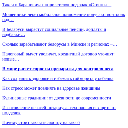
Такси в Барановичах «пролетело» под знак «Стоп» и…
Мошенники через мобильное приложение получают контроль
над…
В Беларуси вырастут социальные пенсии, доплаты и
надбавки…
Сколько зарабатывают белорусы в Минске и регионах –…
Налоговый вычет увеличат, кредитный договор уточнят:
новые…
В мире растет спрос на препараты для контроля веса
Как сохранить здоровье и избежать гайморита у ребенка
Как стресс может повлиять на здоровье женщины
Кулинарные традиции: от древности до современности
Изготовление печатей нотариуса: технология и защита от
подделок
Почему стоит заказать люстру на заказ?