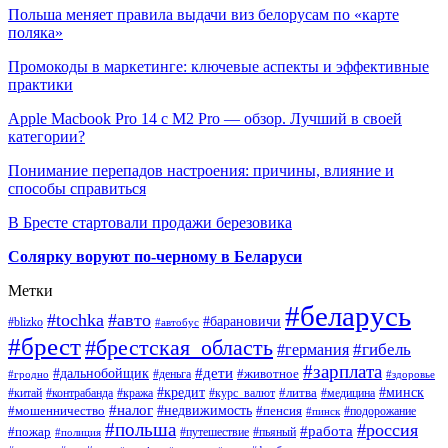
Польша меняет правила выдачи виз белорусам по «карте
поляка»
Промокоды в маркетинге: ключевые аспекты и эффективные
практики
Apple Macbook Pro 14 с M2 Pro — обзор. Лучший в своей
категории?
Понимание перепадов настроения: причины, влияние и
способы справиться
В Бресте стартовали продажи березовика
Солярку воруют по-черному в Беларуси
Метки
#беларусь
#tochka
#авто
#барановичи
#blizko
#автобус
#брест
#брестская_область
#гибель
#германия
#зарплата
#дети
#дальнобойщик
#животное
#деньга
#гродно
#здоровье
#минск
#кредит
#китай
#контрабанда
#кража
#курс_валют
#литва
#медицина
#налог
#недвижимость
#мошенничество
#пенсия
#пинск
#подорожание
#польша
#россия
#работа
#пожар
#путешествие
#пьяный
#полиция