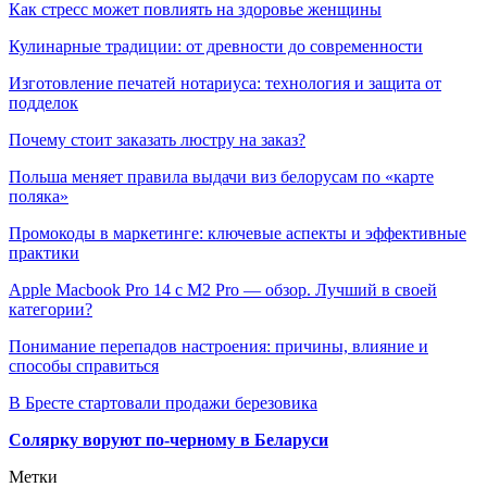
Как стресс может повлиять на здоровье женщины
Кулинарные традиции: от древности до современности
Изготовление печатей нотариуса: технология и защита от
подделок
Почему стоит заказать люстру на заказ?
Польша меняет правила выдачи виз белорусам по «карте
поляка»
Промокоды в маркетинге: ключевые аспекты и эффективные
практики
Apple Macbook Pro 14 с M2 Pro — обзор. Лучший в своей
категории?
Понимание перепадов настроения: причины, влияние и
способы справиться
В Бресте стартовали продажи березовика
Солярку воруют по-черному в Беларуси
Метки