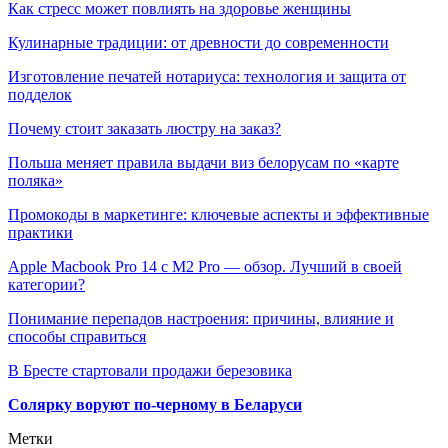
Как стресс может повлиять на здоровье женщины
Кулинарные традиции: от древности до современности
Изготовление печатей нотариуса: технология и защита от
подделок
Почему стоит заказать люстру на заказ?
Польша меняет правила выдачи виз белорусам по «карте
поляка»
Промокоды в маркетинге: ключевые аспекты и эффективные
практики
Apple Macbook Pro 14 с M2 Pro — обзор. Лучший в своей
категории?
Понимание перепадов настроения: причины, влияние и
способы справиться
В Бресте стартовали продажи березовика
Солярку воруют по-черному в Беларуси
Метки