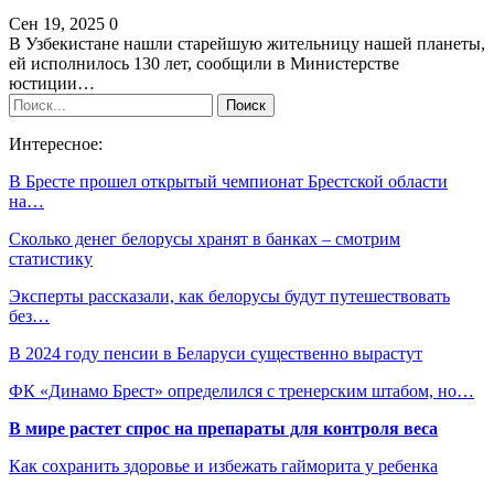
Сен 19, 2025
0
В Узбекистане нашли старейшую жительницу нашей планеты,
ей исполнилось 130 лет, сообщили в Министерстве
юстиции…
Интересное:
В Бресте прошел открытый чемпионат Брестской области
на…
Сколько денег белорусы хранят в банках – смотрим
статистику
Эксперты рассказали, как белорусы будут путешествовать
без…
В 2024 году пенсии в Беларуси существенно вырастут
ФК «Динамо Брест» определился с тренерским штабом, но…
В мире растет спрос на препараты для контроля веса
Как сохранить здоровье и избежать гайморита у ребенка