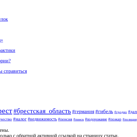
елок
а»
рактики
ории?
ы справиться
рест
#брестская_область
#гибель
#германия
#да
#гродно
#налог
#недвижимость
чество
#пенсия
#пожар
#пинск
#подорожание
#полиция
щены.
олько с обратной активной ссылкой на страницу статьи.