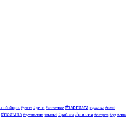
#зарплата
#дети
льнобойщик
#животное
#деньга
#китай
#здоровье
#польша
#россия
#работа
#сша
#путешествие
#пьяный
#сигарета
#суд