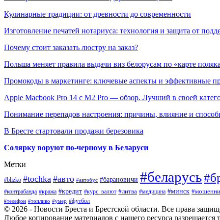
Кулинарные традиции: от древности до современности
Изготовление печатей нотариуса: технология и защита от подд
Почему стоит заказать люстру на заказ?
Польша меняет правила выдачи виз белорусам по «карте поляк
Промокоды в маркетинге: ключевые аспекты и эффективные п
Apple Macbook Pro 14 с M2 Pro — обзор. Лучший в своей катег
Понимание перепадов настроения: причины, влияние и способ
В Бресте стартовали продажи березовика
Солярку воруют по-черному в Беларуси
Метки
#беларусь
#б
#tochka
#авто
#барановичи
#blizko
#автобус
#минск
#кредит
#контрабанда
#кража
#курс_валют
#литва
#мошенни
#медицина
#футбол
#телефон
#топливо
#умер
© 2026 - Новости Бреста и Брестской области. Все права защи
Любое копирование материалов с нашего ресурса разрешается т