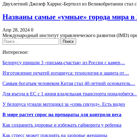
Двухлетний Джозеф Харрис-Бертилл из Великобритании стал
Названы самые «умные» города мира в 2
Апр 28, 2024
0
Международный институт управленческого развития (IMD) пр
Интересное:
Белорусу пришли 3 «письма-счастья» из России с камер…
Изготовление печатей нотариуса: технология и защита от…
Самым богатым человеком Китая стал 40-летний основатель…
Для въезда в ЕС с 1 июня владельцам транспорта понадобятся
У белоруса угнали мотоцикл за «семь секунд». Есть видео
В мире растет спрос на препараты для контроля веса
Как сохранить здоровье и избежать гайморита у ребенка
Как стресс может повлиять на здоровье женщины