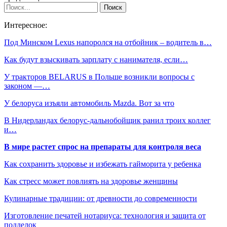
Интересное:
Под Минском Lexus напоролся на отбойник – водитель в…
Как будут взыскивать зарплату с нанимателя, если…
У тракторов BELARUS в Польше возникли вопросы с
законом —…
У белоруса изъяли автомобиль Mazda. Вот за что
В Нидерландах белорус-дальнобойщик ранил троих коллег
и…
В мире растет спрос на препараты для контроля веса
Как сохранить здоровье и избежать гайморита у ребенка
Как стресс может повлиять на здоровье женщины
Кулинарные традиции: от древности до современности
Изготовление печатей нотариуса: технология и защита от
подделок