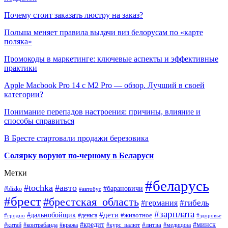
Почему стоит заказать люстру на заказ?
Польша меняет правила выдачи виз белорусам по «карте
поляка»
Промокоды в маркетинге: ключевые аспекты и эффективные
практики
Apple Macbook Pro 14 с M2 Pro — обзор. Лучший в своей
категории?
Понимание перепадов настроения: причины, влияние и
способы справиться
В Бресте стартовали продажи березовика
Солярку воруют по-черному в Беларуси
Метки
#беларусь
#tochka
#авто
#барановичи
#blizko
#автобус
#брест
#брестская_область
#гибель
#германия
#зарплата
#дети
#дальнобойщик
#животное
#деньга
#гродно
#здоровье
#минск
#кредит
#китай
#контрабанда
#кража
#курс_валют
#литва
#медицина