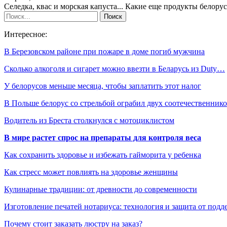
Селедка, квас и морская капуста... Какие еще продукты белор
Интересное:
В Березовском районе при пожаре в доме погиб мужчина
Сколько алкоголя и сигарет можно ввезти в Беларусь из Duty…
У белорусов меньше месяца, чтобы заплатить этот налог
В Польше белорус со стрельбой ограбил двух соотечественник
Водитель из Бреста столкнулся с мотоциклистом
В мире растет спрос на препараты для контроля веса
Как сохранить здоровье и избежать гайморита у ребенка
Как стресс может повлиять на здоровье женщины
Кулинарные традиции: от древности до современности
Изготовление печатей нотариуса: технология и защита от подд
Почему стоит заказать люстру на заказ?