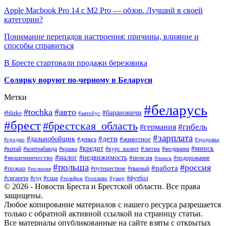
Apple Macbook Pro 14 с M2 Pro — обзор. Лучший в своей
категории?
Понимание перепадов настроения: причины, влияние и
способы справиться
В Бресте стартовали продажи березовика
Солярку воруют по-черному в Беларуси
Метки
#беларусь
#tochka
#авто
#барановичи
#blizko
#автобус
#брест
#брестская_область
#гибель
#германия
#зарплата
#дети
#дальнобойщик
#животное
#деньга
#гродно
#здоровье
#минск
#кредит
#китай
#контрабанда
#кража
#курс_валют
#литва
#медицина
#налог
#недвижимость
#мошенничество
#пенсия
#пинск
#подорожание
#польша
#россия
#работа
#пожар
#путешествие
#пьяный
#полиция
#сша
#сигарета
#суд
#футбол
#телефон
#топливо
#умер
© 2026 - Новости Бреста и Брестской области. Все права
защищены.
Любое копирование материалов с нашего ресурса разрешается
только с обратной активной ссылкой на страницу статьи.
Все материалы опубликованные на сайте взяты с открытых