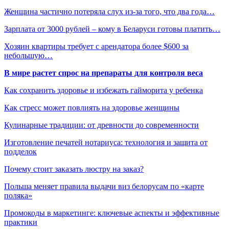
Женщина частично потеряла слух из-за того, что два года…
Зарплата от 3000 рублей – кому в Беларуси готовы платить…
Хозяин квартиры требует с арендатора более $600 за
небольшую…
В мире растет спрос на препараты для контроля веса
Как сохранить здоровье и избежать гайморита у ребенка
Как стресс может повлиять на здоровье женщины
Кулинарные традиции: от древности до современности
Изготовление печатей нотариуса: технология и защита от
подделок
Почему стоит заказать люстру на заказ?
Польша меняет правила выдачи виз белорусам по «карте
поляка»
Промокоды в маркетинге: ключевые аспекты и эффективные
практики