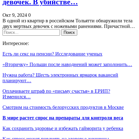
девочек. В убийстве…
Окт 9, 2024
0
В одной из квартир в российском Тольятти обнаружили тела
двух мертвых девочек с ножевыми ранениями. Причастной…
Интересное:
Есть ли секс на пенсии? Исследование ученых
«Вторичку» Польши после наводнений может заполонить…
Нужна работа? Шесть электронных ярмарок вакансий
планируют…
Оплачиваете штраф по «письму счастья» в ЕРИП?
Изменился…
Смотрим на стоимость белорусских продуктов в Москве
В мире растет спрос на препараты для контроля веса
Как сохранить здоровье и избежать гайморита у ребенка
Как стресс может повлиять на здоровье женщины