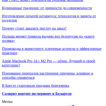
Кулинарные традиции: от древности до современности
Изготовление печатей нотариуса: технология и защита от
подделок
Почему стоит заказать люстру на заказ?
Польша меняет правила выдачи виз белорусам по «карте
поляка»
Промокоды в маркетинге: ключевые аспекты и эффективные
практики
Apple Macbook Pro 14 с M2 Pro — обзор. Лучший в своей
категории?
Понимание перепадов настроения: причины, влияние и
способы справиться
В Бресте стартовали продажи березовика
Солярку воруют по-черному в Беларуси
Метки