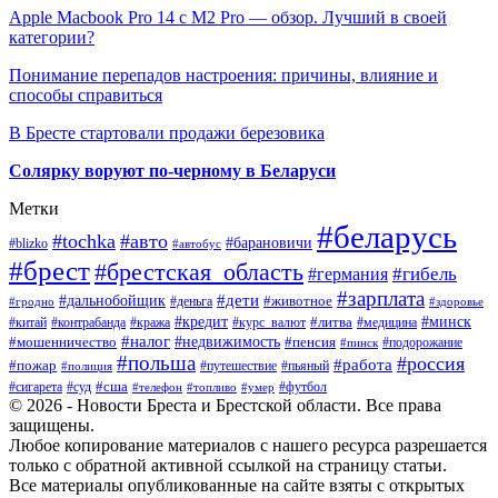
Apple Macbook Pro 14 с M2 Pro — обзор. Лучший в своей
категории?
Понимание перепадов настроения: причины, влияние и
способы справиться
В Бресте стартовали продажи березовика
Солярку воруют по-черному в Беларуси
Метки
#беларусь
#tochka
#авто
#барановичи
#blizko
#автобус
#брест
#брестская_область
#гибель
#германия
#зарплата
#дети
#дальнобойщик
#животное
#деньга
#гродно
#здоровье
#минск
#кредит
#китай
#контрабанда
#кража
#курс_валют
#литва
#медицина
#налог
#недвижимость
#мошенничество
#пенсия
#пинск
#подорожание
#польша
#россия
#работа
#пожар
#путешествие
#пьяный
#полиция
#сша
#сигарета
#суд
#футбол
#телефон
#топливо
#умер
© 2026 - Новости Бреста и Брестской области. Все права
защищены.
Любое копирование материалов с нашего ресурса разрешается
только с обратной активной ссылкой на страницу статьи.
Все материалы опубликованные на сайте взяты с открытых