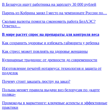
В Беларуси ищут работника на зарплату 30 000 рублей
Парень из Кобрина занял I место на чемпионате России по…
Сколько валюты помогла сэкономить работа БелАЭС?
Ответил…
В мире растет спрос на препараты для контроля веса
Как сохранить здоровье и избежать гайморита у ребенка
Как стресс может повлиять на здоровье женщины
Кулинарные традиции: от древности до современности
Изготовление печатей нотариуса: технология и защита от
подделок
Почему стоит заказать люстру на заказ?
Польша меняет правила выдачи виз белорусам по «карте
поляка»
Промокоды в маркетинге: ключевые аспекты и эффективные
практики