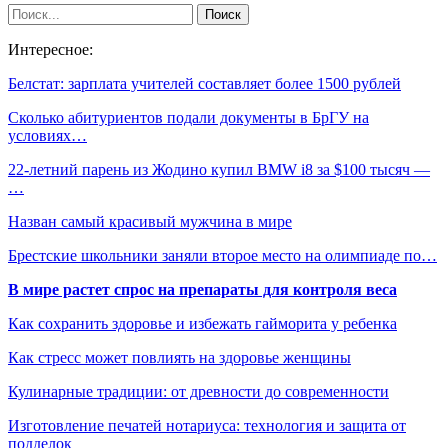
Интересное:
Белстат: зарплата учителей составляет более 1500 рублей
Сколько абитуриентов подали документы в БрГУ на
условиях…
22-летний парень из Жодино купил BMW i8 за $100 тысяч —
…
Назван самый красивый мужчина в мире
Брестские школьники заняли второе место на олимпиаде по…
В мире растет спрос на препараты для контроля веса
Как сохранить здоровье и избежать гайморита у ребенка
Как стресс может повлиять на здоровье женщины
Кулинарные традиции: от древности до современности
Изготовление печатей нотариуса: технология и защита от
подделок