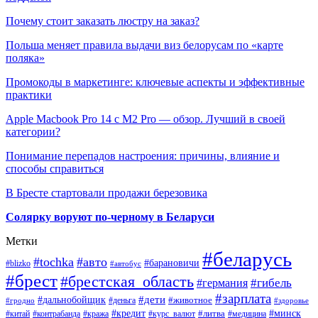
Почему стоит заказать люстру на заказ?
Польша меняет правила выдачи виз белорусам по «карте
поляка»
Промокоды в маркетинге: ключевые аспекты и эффективные
практики
Apple Macbook Pro 14 с M2 Pro — обзор. Лучший в своей
категории?
Понимание перепадов настроения: причины, влияние и
способы справиться
В Бресте стартовали продажи березовика
Солярку воруют по-черному в Беларуси
Метки
#беларусь
#tochka
#авто
#барановичи
#blizko
#автобус
#брест
#брестская_область
#гибель
#германия
#зарплата
#дети
#дальнобойщик
#животное
#деньга
#гродно
#здоровье
#минск
#кредит
#китай
#контрабанда
#кража
#курс_валют
#литва
#медицина