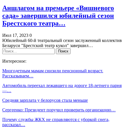
Аншлагом на премьере «Вишневого
сада» завершился юбилейный сезон
Брестского театра…
Июл 17, 2023
0
Юбилейный 60-й театральный сезон заслуженный коллектив
Беларуси "Брестский театр кукол" завершил…
Интересное:
Многодетным мамам снизили пенсионный возраст.
Рассказываем…
Автомобиль переехал лежавшего на дороге 18-летнего парня
—…
Средняя зарплата у белорусов стала меньше
Сергеенко: Президент поручил проверить организацию…
Почему службы ЖКХ не справляются с уборкой снега,
рассказал…