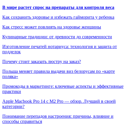
В мире растет спрос на препараты для контроля веса
Как сохранить здоровье и избежать гайморита у ребенка
Как стресс может повлиять на здоровье женщины
Кулинарные традиции: от древности до современности
Изготовление печатей нотариуса: технология и защита от
подделок
Почему стоит заказать люстру на заказ?
Польша меняет правила выдачи виз белорусам по «карте
поляка»
Промокоды в маркетинге: ключевые аспекты и эффективные
практики
Apple Macbook Pro 14 с M2 Pro — обзор. Лучший в своей
категории?
Понимание перепадов настроения: причины, влияние и
способы справиться