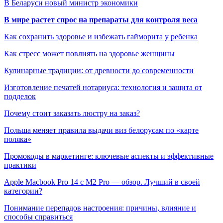
В Беларуси новый министр экономики
В мире растет спрос на препараты для контроля веса
Как сохранить здоровье и избежать гайморита у ребенка
Как стресс может повлиять на здоровье женщины
Кулинарные традиции: от древности до современности
Изготовление печатей нотариуса: технология и защита от
подделок
Почему стоит заказать люстру на заказ?
Польша меняет правила выдачи виз белорусам по «карте
поляка»
Промокоды в маркетинге: ключевые аспекты и эффективные
практики
Apple Macbook Pro 14 с M2 Pro — обзор. Лучший в своей
категории?
Понимание перепадов настроения: причины, влияние и
способы справиться