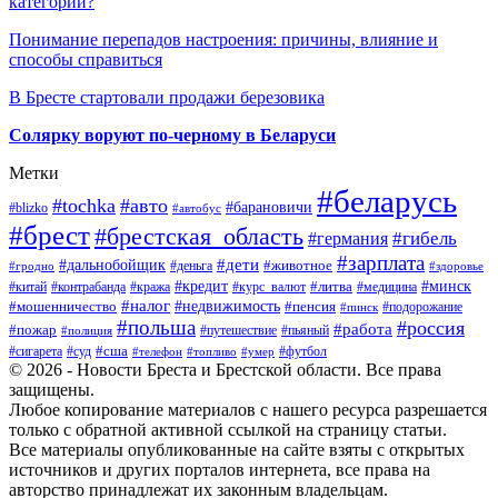
категории?
Понимание перепадов настроения: причины, влияние и
способы справиться
В Бресте стартовали продажи березовика
Солярку воруют по-черному в Беларуси
Метки
#беларусь
#tochka
#авто
#барановичи
#blizko
#автобус
#брест
#брестская_область
#гибель
#германия
#зарплата
#дети
#дальнобойщик
#животное
#деньга
#гродно
#здоровье
#минск
#кредит
#китай
#контрабанда
#кража
#курс_валют
#литва
#медицина
#налог
#недвижимость
#мошенничество
#пенсия
#пинск
#подорожание
#польша
#россия
#работа
#пожар
#путешествие
#пьяный
#полиция
#сша
#сигарета
#суд
#футбол
#телефон
#топливо
#умер
© 2026 - Новости Бреста и Брестской области. Все права
защищены.
Любое копирование материалов с нашего ресурса разрешается
только с обратной активной ссылкой на страницу статьи.
Все материалы опубликованные на сайте взяты с открытых
источников и других порталов интернета, все права на
авторство принадлежат их законным владельцам.