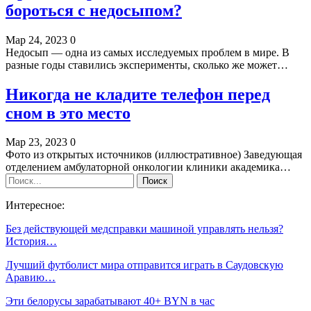
бороться с недосыпом?
Мар 24, 2023
0
Недосып — одна из самых исследуемых проблем в мире. В
разные годы ставились эксперименты, сколько же может…
Никогда не кладите телефон перед
сном в это место
Мар 23, 2023
0
Фото из открытых источников (иллюстративное) Заведующая
отделением амбулаторной онкологии клиники академика…
Интересное:
Без действующей медсправки машиной управлять нельзя?
История…
Лучший футболист мира отправится играть в Саудовскую
Аравию…
Эти белорусы зарабатывают 40+ BYN в час