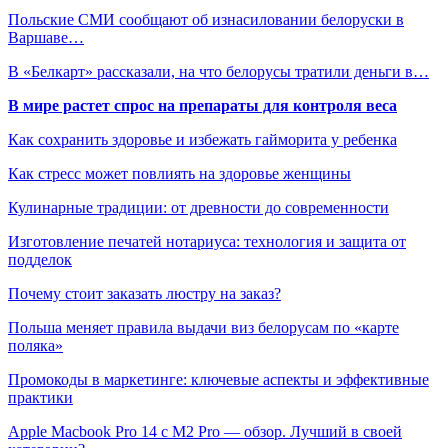
Польские СМИ сообщают об изнасиловании белоруски в
Варшаве…
В «Белкарт» рассказали, на что белорусы тратили деньги в…
В мире растет спрос на препараты для контроля веса
Как сохранить здоровье и избежать гайморита у ребенка
Как стресс может повлиять на здоровье женщины
Кулинарные традиции: от древности до современности
Изготовление печатей нотариуса: технология и защита от
подделок
Почему стоит заказать люстру на заказ?
Польша меняет правила выдачи виз белорусам по «карте
поляка»
Промокоды в маркетинге: ключевые аспекты и эффективные
практики
Apple Macbook Pro 14 с M2 Pro — обзор. Лучший в своей