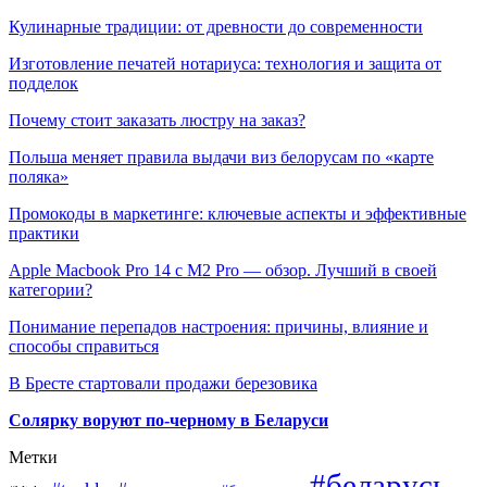
Кулинарные традиции: от древности до современности
Изготовление печатей нотариуса: технология и защита от
подделок
Почему стоит заказать люстру на заказ?
Польша меняет правила выдачи виз белорусам по «карте
поляка»
Промокоды в маркетинге: ключевые аспекты и эффективные
практики
Apple Macbook Pro 14 с M2 Pro — обзор. Лучший в своей
категории?
Понимание перепадов настроения: причины, влияние и
способы справиться
В Бресте стартовали продажи березовика
Солярку воруют по-черному в Беларуси
Метки
#беларусь