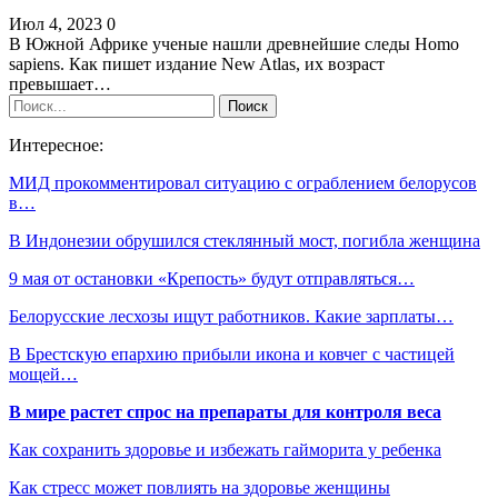
Июл 4, 2023
0
В Южной Африке ученые нашли древнейшие следы Homo
sapiens. Как пишет издание New Atlas, их возраст
превышает…
Интересное:
МИД прокомментировал ситуацию с ограблением белорусов
в…
В Индонезии обрушился стеклянный мост, погибла женщина
9 мая от остановки «Крепость» будут отправляться…
Белорусские лесхозы ищут работников. Какие зарплаты…
В Брестскую епархию прибыли икона и ковчег с частицей
мощей…
В мире растет спрос на препараты для контроля веса
Как сохранить здоровье и избежать гайморита у ребенка
Как стресс может повлиять на здоровье женщины