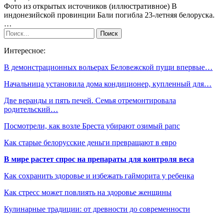
Фото из открытых источников (иллюстративное) В
индонезийской провинции Бали погибла 23-летняя белоруска.
…
Интересное:
В демонстрационных вольерах Беловежской пущи впервые…
Начальница установила дома кондиционер, купленный для…
Две веранды и пять печей. Семья отремонтировала
родительский…
Посмотрели, как возле Бреста убирают озимый рапс
Как старые белорусские деньги превращают в евро
В мире растет спрос на препараты для контроля веса
Как сохранить здоровье и избежать гайморита у ребенка
Как стресс может повлиять на здоровье женщины
Кулинарные традиции: от древности до современности