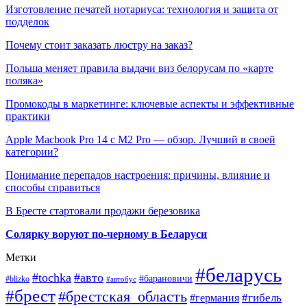
Изготовление печатей нотариуса: технология и защита от
подделок
Почему стоит заказать люстру на заказ?
Польша меняет правила выдачи виз белорусам по «карте
поляка»
Промокоды в маркетинге: ключевые аспекты и эффективные
практики
Apple Macbook Pro 14 с M2 Pro — обзор. Лучший в своей
категории?
Понимание перепадов настроения: причины, влияние и
способы справиться
В Бресте стартовали продажи березовика
Солярку воруют по-черному в Беларуси
Метки
#беларусь
#tochka
#авто
#барановичи
#blizko
#автобус
#брест
#брестская_область
#гибель
#германия