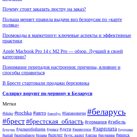
Почему стоит заказать люстру на заказ?
Польша меняет правила выдачи виз белорусам по «карте
поляка»
Промокоды в маркетинге: ключевые аспекты и эффективные
практики
Apple Macbook Pro 14 с M2 Pro — обзор. Лучший в своей
категории?
Понимание перепадов настроения: причины, влияние и
способы справиться
В Бресте стартовали продажи березовика
Солярку воруют по-черному в Беларуси
Метки
#беларусь
#tochka
#авто
#барановичи
#blizko
#автобус
#брест
#брестская_область
#гибель
#германия
#зарплата
#дети
#дальнобойщик
#животное
#деньга
#гродно
#здоровье
#минск
#кредит
#китай
#контрабанда
#кража
#курс_валют
#литва
#медицина