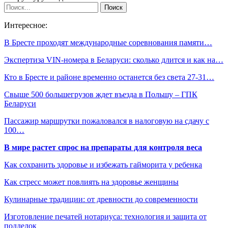
Интересное:
В Бресте проходят международные соревнования памяти…
Экспертиза VIN-номера в Беларуси: сколько длится и как на…
Кто в Бресте и районе временно останется без света 27-31…
Свыше 500 большегрузов ждет въезда в Польшу – ГПК
Беларуси
Пассажир маршрутки пожаловался в налоговую на сдачу с
100…
В мире растет спрос на препараты для контроля веса
Как сохранить здоровье и избежать гайморита у ребенка
Как стресс может повлиять на здоровье женщины
Кулинарные традиции: от древности до современности
Изготовление печатей нотариуса: технология и защита от
подделок