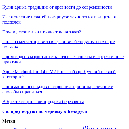
Кулинарные традиции: от древности до современности
Изготовление печатей нотариуса: технология и защита от
подделок
Почему стоит заказать люстру на заказ?
Польша меняет правила выдачи виз белорусам по «карте
поляка»
Промокоды в маркетинге: ключевые аспекты и эффективные
практики
Apple Macbook Pro 14 с M2 Pro — обзор. Лучший в своей
категории?
Понимание перепадов настроения: причины, влияние и
способы справиться
В Бресте стартовали продажи березовика
Солярку воруют по-черному в Беларуси
Метки
#беларусь