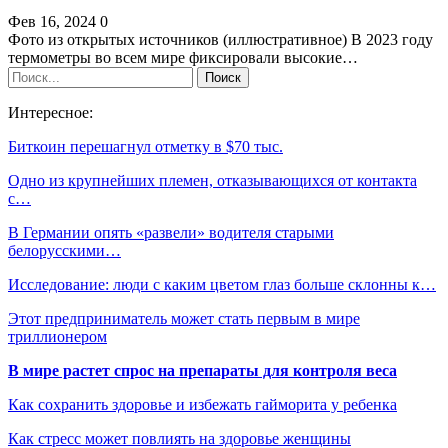
Фев 16, 2024
0
Фото из открытых источников (иллюстративное) В 2023 году
термометры во всем мире фиксировали высокие…
Интересное:
Биткоин перешагнул отметку в $70 тыс.
Одно из крупнейших племен, отказывающихся от контакта
с…
В Германии опять «развели» водителя старыми
белорусскими…
Исследование: люди с каким цветом глаз больше склонны к…
Этот предприниматель может стать первым в мире
триллионером
В мире растет спрос на препараты для контроля веса
Как сохранить здоровье и избежать гайморита у ребенка
Как стресс может повлиять на здоровье женщины