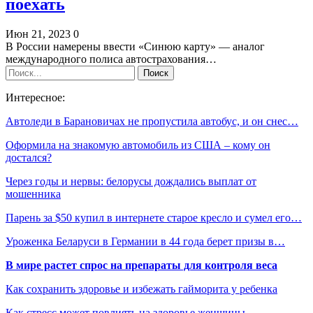
поехать
Июн 21, 2023
0
В России намерены ввести «Синюю карту» — аналог
международного полиса автострахования…
Интересное:
Автоледи в Барановичах не пропустила автобус, и он снес…
Оформила на знакомую автомобиль из США – кому он
достался?
Через годы и нервы: белорусы дождались выплат от
мошенника
Парень за $50 купил в интернете старое кресло и сумел его…
Уроженка Беларуси в Германии в 44 года берет призы в…
В мире растет спрос на препараты для контроля веса
Как сохранить здоровье и избежать гайморита у ребенка
Как стресс может повлиять на здоровье женщины