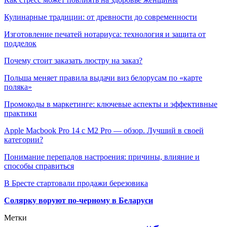
Кулинарные традиции: от древности до современности
Изготовление печатей нотариуса: технология и защита от
подделок
Почему стоит заказать люстру на заказ?
Польша меняет правила выдачи виз белорусам по «карте
поляка»
Промокоды в маркетинге: ключевые аспекты и эффективные
практики
Apple Macbook Pro 14 с M2 Pro — обзор. Лучший в своей
категории?
Понимание перепадов настроения: причины, влияние и
способы справиться
В Бресте стартовали продажи березовика
Солярку воруют по-черному в Беларуси
Метки