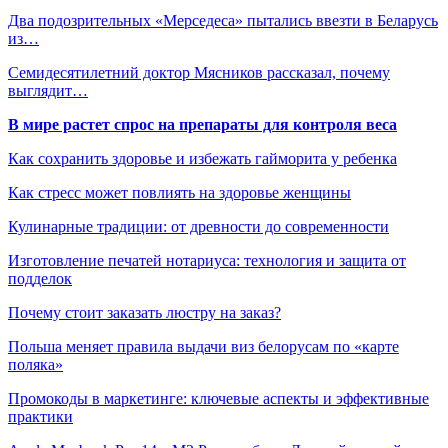
Два подозрительных «Мерседеса» пытались ввезти в Беларусь
из…
Семидесятилетний доктор Мясников рассказал, почему
выглядит…
В мире растет спрос на препараты для контроля веса
Как сохранить здоровье и избежать гайморита у ребенка
Как стресс может повлиять на здоровье женщины
Кулинарные традиции: от древности до современности
Изготовление печатей нотариуса: технология и защита от
подделок
Почему стоит заказать люстру на заказ?
Польша меняет правила выдачи виз белорусам по «карте
поляка»
Промокоды в маркетинге: ключевые аспекты и эффективные
практики