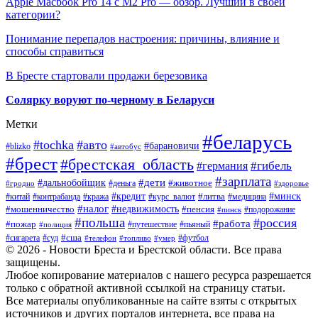
Apple Macbook Pro 14 с M2 Pro — обзор. Лучший в своей
категории?
Понимание перепадов настроения: причины, влияние и
способы справиться
В Бресте стартовали продажи березовика
Солярку воруют по-черному в Беларуси
Метки
#беларусь
#tochka
#авто
#барановичи
#blizko
#автобус
#брест
#брестская_область
#гибель
#германия
#зарплата
#дети
#дальнобойщик
#животное
#деньга
#гродно
#здоровье
#минск
#кредит
#китай
#контрабанда
#кража
#курс_валют
#литва
#медицина
#налог
#недвижимость
#мошенничество
#пенсия
#пинск
#подорожание
#польша
#россия
#работа
#пожар
#путешествие
#пьяный
#полиция
#сша
#сигарета
#суд
#футбол
#телефон
#топливо
#умер
© 2026 - Новости Бреста и Брестской области. Все права
защищены.
Любое копирование материалов с нашего ресурса разрешается
только с обратной активной ссылкой на страницу статьи.
Все материалы опубликованные на сайте взяты с открытых
источников и других порталов интернета, все права на