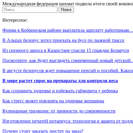
Международная федерация шахмат подвела итоги своей веково
Интересное:
Фирма в Кобринском районе выплатила зарплату работникам
В Альпах белорус хотел проехать на бусе по лыжной трассе
Из снежного заноса в Казахстане спасли 15 граждан Беларуси
Посмотрите, как будет выглядеть современный новый детски
В августе белорусов ждет повышение пенсий и пособий. Как
В мире растет спрос на препараты для контроля веса
Как сохранить здоровье и избежать гайморита у ребенка
Как стресс может повлиять на здоровье женщины
Кулинарные традиции: от древности до современности
Изготовление печатей нотариуса: технология и защита от подд
Почему стоит заказать люстру на заказ?