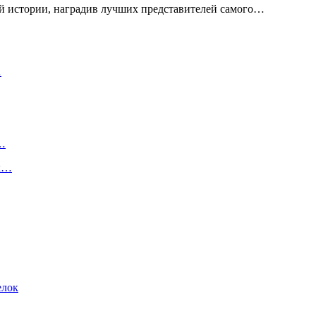
й истории, наградив лучших представителей самого…
…
й…
их…
елок