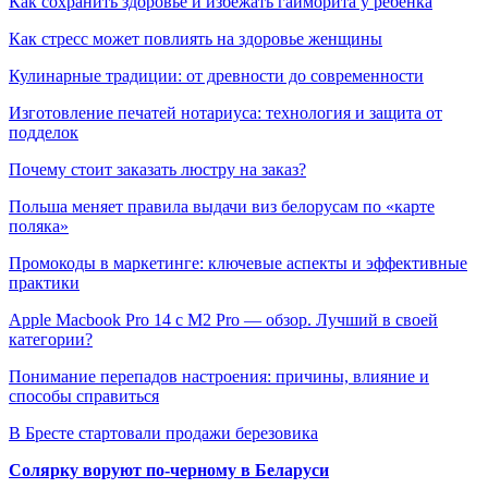
Как сохранить здоровье и избежать гайморита у ребенка
Как стресс может повлиять на здоровье женщины
Кулинарные традиции: от древности до современности
Изготовление печатей нотариуса: технология и защита от
подделок
Почему стоит заказать люстру на заказ?
Польша меняет правила выдачи виз белорусам по «карте
поляка»
Промокоды в маркетинге: ключевые аспекты и эффективные
практики
Apple Macbook Pro 14 с M2 Pro — обзор. Лучший в своей
категории?
Понимание перепадов настроения: причины, влияние и
способы справиться
В Бресте стартовали продажи березовика
Солярку воруют по-черному в Беларуси