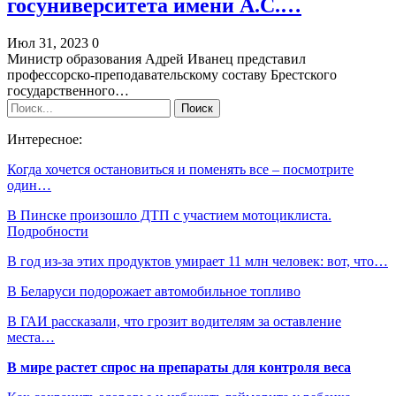
госуниверситета имени А.С.…
Июл 31, 2023
0
Министр образования Адрей Иванец представил
профессорско-преподавательскому составу Брестского
государственного…
Интересное:
Когда хочется остановиться и поменять все ‒ посмотрите
один…
В Пинске произошло ДТП с участием мотоциклиста.
Подробности
В год из-за этих продуктов умирает 11 млн человек: вот, что…
В Беларуси подорожает автомобильное топливо
В ГАИ рассказали, что грозит водителям за оставление
места…
В мире растет спрос на препараты для контроля веса