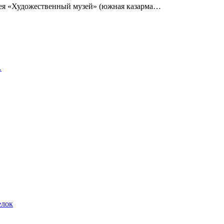
узея «Художественный музей» (южная казарма…
…
елок