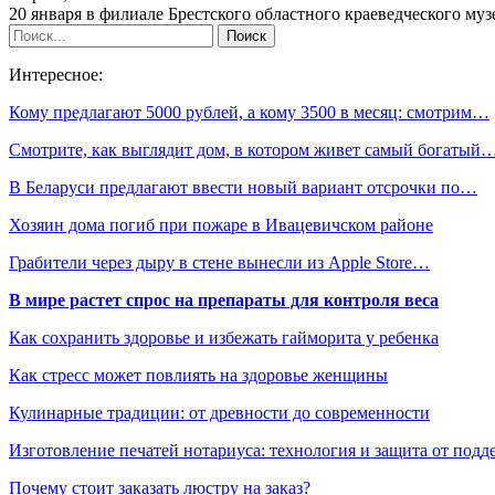
20 января в филиале Брестского областного краеведческого м
Интересное:
Кому предлагают 5000 рублей, а кому 3500 в месяц: смотрим…
Смотрите, как выглядит дом, в котором живет самый богатый
В Беларуси предлагают ввести новый вариант отсрочки по…
Хозяин дома погиб при пожаре в Ивацевичском районе
Грабители через дыру в стене вынесли из Apple Store…
В мире растет спрос на препараты для контроля веса
Как сохранить здоровье и избежать гайморита у ребенка
Как стресс может повлиять на здоровье женщины
Кулинарные традиции: от древности до современности
Изготовление печатей нотариуса: технология и защита от подд
Почему стоит заказать люстру на заказ?