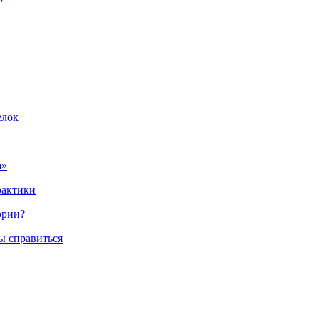
елок
а»
рактики
ории?
ы справиться