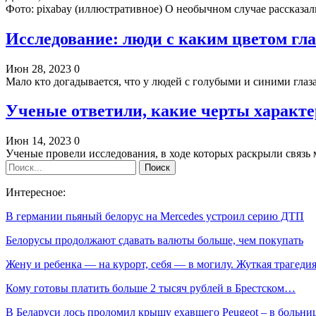
Фото: pixabay (иллюстративное) О необычном случае рассказа
Исследование: люди с каким цветом гл
Июн 28, 2023
0
Мало кто догадывается, что у людей с голубыми и синими гла
Ученые ответили, какие черты характе
Июн 14, 2023
0
Ученые провели исследования, в ходе которых раскрыли связь
Интересное:
В германии пьяный белорус на Mercedes устроил серию ДТП
Белорусы продолжают сдавать валюты больше, чем покупать
Жену и ребенка — на курорт, себя — в могилу. Жуткая трагед
Кому готовы платить больше 2 тысяч рублей в Брестском…
В Беларуси лось проломил крышу ехавшего Peugeot – в больн