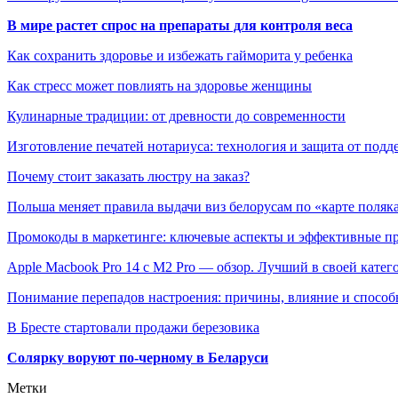
В мире растет спрос на препараты для контроля веса
Как сохранить здоровье и избежать гайморита у ребенка
Как стресс может повлиять на здоровье женщины
Кулинарные традиции: от древности до современности
Изготовление печатей нотариуса: технология и защита от подд
Почему стоит заказать люстру на заказ?
Польша меняет правила выдачи виз белорусам по «карте поляк
Промокоды в маркетинге: ключевые аспекты и эффективные п
Apple Macbook Pro 14 с M2 Pro — обзор. Лучший в своей катег
Понимание перепадов настроения: причины, влияние и способ
В Бресте стартовали продажи березовика
Солярку воруют по-черному в Беларуси
Метки