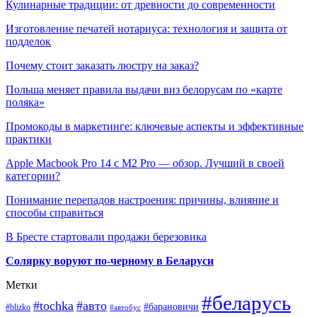
Кулинарные традиции: от древности до современности
Изготовление печатей нотариуса: технология и защита от
подделок
Почему стоит заказать люстру на заказ?
Польша меняет правила выдачи виз белорусам по «карте
поляка»
Промокоды в маркетинге: ключевые аспекты и эффективные
практики
Apple Macbook Pro 14 с M2 Pro — обзор. Лучший в своей
категории?
Понимание перепадов настроения: причины, влияние и
способы справиться
В Бресте стартовали продажи березовика
Солярку воруют по-черному в Беларуси
Метки
#беларусь
#tochka
#авто
#барановичи
#blizko
#автобус