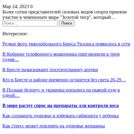
Мар 24, 2023
0
Более сотни представителей силовых видов спорта приняли
участие в чемпионате мира "Золотой тигр", который…
Интересное:
Редкое фото тяжелобольного Брюса Уиллиса появилось в сети
В Кобрине телефонного мошенника приговорили к трем
годам…
В Бресте разыскивают посетительницу аптеки
Кто в Бресте и районе временно останется без света 26-29…
В Польше белорус и украинка попались на пьяной езде в
одной…
В мире растет спрос на препараты для контроля веса
Как сохранить здоровье и избежать гайморита у ребенка
Как стресс может повлиять на здоровье женщины