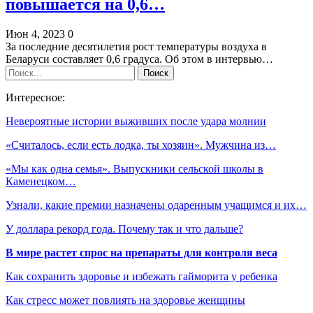
повышается на 0,6…
Июн 4, 2023
0
За последние десятилетия рост температуры воздуха в
Беларуси составляет 0,6 градуса. Об этом в интервью…
Интересное:
Невероятные истории выживших после удара молнии
«Считалось, если есть лодка, ты хозяин». Мужчина из…
«Мы как одна семья». Выпускники сельской школы в
Каменецком…
Узнали, какие премии назначены одаренным учащимся и их…
У доллара рекорд года. Почему так и что дальше?
В мире растет спрос на препараты для контроля веса
Как сохранить здоровье и избежать гайморита у ребенка
Как стресс может повлиять на здоровье женщины