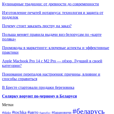
Кулинарные традиции: от древности до современности
Изготовление печатей нотариуса: технология и защита от
подделок
Почему стоит заказать люстру на заказ?
Польша меняет правила выдачи виз белорусам по «карте
поляка»
Промокоды в маркетинге: ключевые аспекты и эффективные
практики
Apple Macbook Pro 14 с M2 Pro — обзор. Лучший в своей
категории?
Понимание перепадов настроения: причины, влияние и
способы справиться
В Бресте стартовали продажи березовика
Солярку воруют по-черному в Беларуси
Метки
#беларусь
#tochka
#авто
#барановичи
#blizko
#автобус