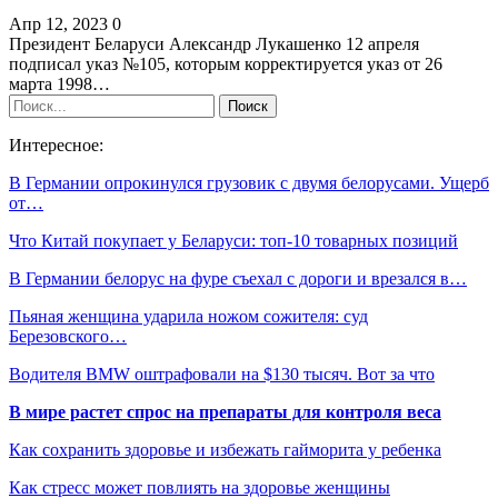
Апр 12, 2023
0
Президент Беларуси Александр Лукашенко 12 апреля
подписал указ №105, которым корректируется указ от 26
марта 1998…
Интересное:
В Германии опрокинулcя грузовик с двумя белорусами. Ущерб
от…
Что Китай покупает у Беларуси: топ-10 товарных позиций
В Германии белорус на фуре съехал с дороги и врезался в…
Пьяная женщина ударила ножом сожителя: суд
Березовского…
Водителя BMW оштрафовали на $130 тысяч. Вот за что
В мире растет спрос на препараты для контроля веса
Как сохранить здоровье и избежать гайморита у ребенка
Как стресс может повлиять на здоровье женщины