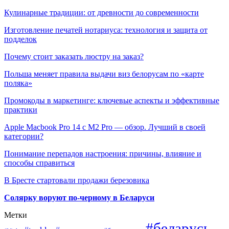
Кулинарные традиции: от древности до современности
Изготовление печатей нотариуса: технология и защита от
подделок
Почему стоит заказать люстру на заказ?
Польша меняет правила выдачи виз белорусам по «карте
поляка»
Промокоды в маркетинге: ключевые аспекты и эффективные
практики
Apple Macbook Pro 14 с M2 Pro — обзор. Лучший в своей
категории?
Понимание перепадов настроения: причины, влияние и
способы справиться
В Бресте стартовали продажи березовика
Солярку воруют по-черному в Беларуси
Метки
#беларусь