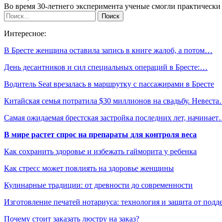
Во время 30-летнего эксперимента ученые смогли практически
Интересное:
В Бресте женщина оставила запись в книге жалоб, а потом…
День десантников и сил специальных операций в Бресте:…
Водитель Seat врезалась в маршрутку с пассажирами в Бресте
Китайская семья потратила $30 миллионов на свадьбу. Невест
Самая ожидаемая брестская застройка последних лет, начинае
В мире растет спрос на препараты для контроля веса
Как сохранить здоровье и избежать гайморита у ребенка
Как стресс может повлиять на здоровье женщины
Кулинарные традиции: от древности до современности
Изготовление печатей нотариуса: технология и защита от подд
Почему стоит заказать люстру на заказ?