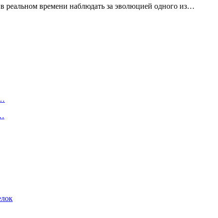
 в реальном времени наблюдать за эволюцией одного из…
а…
т…
елок