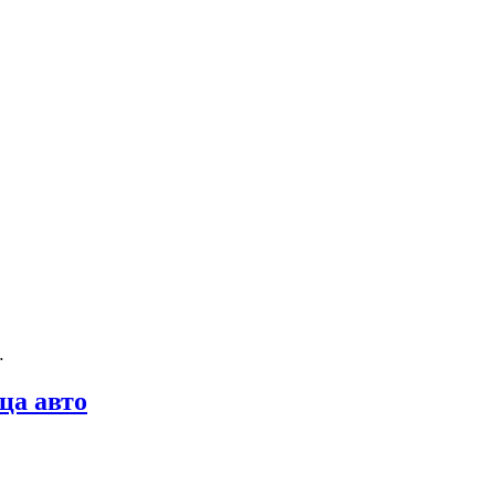
…
ца авто