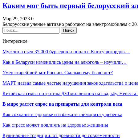
Каким мог быть первый белорусский эл
Мар 29, 2023
0
Белорусские ученые активно работают на электромобилем с 201
Интересное:
Мужчина съел 35 000 бургеров и попал в Книгу рекордов…
Как в Беларуси изменились цены на алкоголь – изучили…
Умер старейший кот России. Сколько ему было лет?
МАРТ назвал самые частые нарушения законодательства о цен
Китайская семья потратила $30 миллионов на свадьбу. Невест
В мире растет спрос на препараты для контроля веса
Как сохранить здоровье и избежать гайморита у ребенка
Как стресс может повлиять на здоровье женщины
Кулинарные традиции: от древности до современности