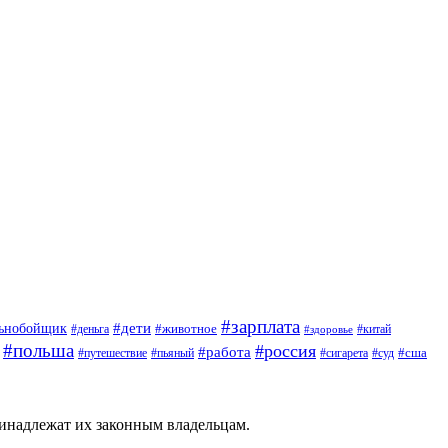
#зарплата
#дети
льнобойщик
#животное
#деньга
#китай
#здоровье
#польша
#россия
#работа
#сша
#путешествие
#пьяный
#сигарета
#суд
ринадлежат их законным владельцам.