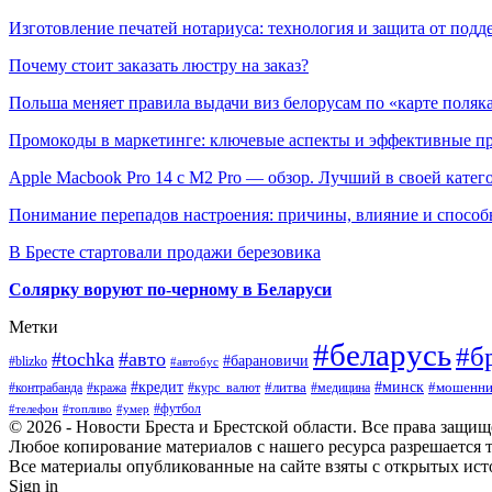
Изготовление печатей нотариуса: технология и защита от подд
Почему стоит заказать люстру на заказ?
Польша меняет правила выдачи виз белорусам по «карте поляк
Промокоды в маркетинге: ключевые аспекты и эффективные п
Apple Macbook Pro 14 с M2 Pro — обзор. Лучший в своей катег
Понимание перепадов настроения: причины, влияние и способ
В Бресте стартовали продажи березовика
Солярку воруют по-черному в Беларуси
Метки
#беларусь
#б
#tochka
#авто
#барановичи
#blizko
#автобус
#минск
#кредит
#контрабанда
#кража
#курс_валют
#литва
#мошенни
#медицина
#футбол
#телефон
#топливо
#умер
© 2026 - Новости Бреста и Брестской области. Все права защи
Любое копирование материалов с нашего ресурса разрешается т
Все материалы опубликованные на сайте взяты с открытых исто
Sign in