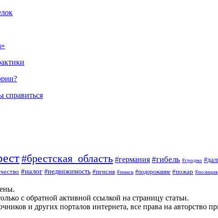
елок
а»
рактики
ории?
ы справиться
рест
#брестская_область
#гибель
#германия
#да
#гродно
#налог
#недвижимость
чество
#пенсия
#пожар
#пинск
#подорожание
#полиция
щены.
олько с обратной активной ссылкой на страницу статьи.
чников и других порталов интернета, все права на авторство п