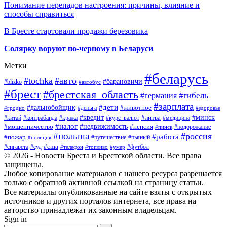
Понимание перепадов настроения: причины, влияние и
способы справиться
В Бресте стартовали продажи березовика
Солярку воруют по-черному в Беларуси
Метки
#беларусь
#tochka
#авто
#барановичи
#blizko
#автобус
#брест
#брестская_область
#гибель
#германия
#зарплата
#дети
#дальнобойщик
#животное
#деньга
#гродно
#здоровье
#минск
#кредит
#китай
#контрабанда
#кража
#курс_валют
#литва
#медицина
#налог
#недвижимость
#мошенничество
#пенсия
#пинск
#подорожание
#польша
#россия
#работа
#пожар
#путешествие
#пьяный
#полиция
#сша
#сигарета
#суд
#футбол
#телефон
#топливо
#умер
© 2026 - Новости Бреста и Брестской области. Все права
защищены.
Любое копирование материалов с нашего ресурса разрешается
только с обратной активной ссылкой на страницу статьи.
Все материалы опубликованные на сайте взяты с открытых
источников и других порталов интернета, все права на
авторство принадлежат их законным владельцам.
Sign in