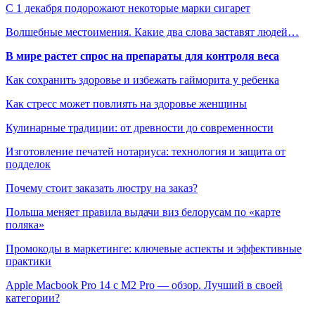
С 1 декабря подорожают некоторые марки сигарет
Волшебные местоимения. Какие два слова заставят людей…
В мире растет спрос на препараты для контроля веса
Как сохранить здоровье и избежать гайморита у ребенка
Как стресс может повлиять на здоровье женщины
Кулинарные традиции: от древности до современности
Изготовление печатей нотариуса: технология и защита от
подделок
Почему стоит заказать люстру на заказ?
Польша меняет правила выдачи виз белорусам по «карте
поляка»
Промокоды в маркетинге: ключевые аспекты и эффективные
практики
Apple Macbook Pro 14 с M2 Pro — обзор. Лучший в своей
категории?