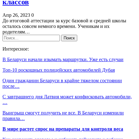
классов
Апр 26, 2023
0
До итоговой аттестации за курс базовой и средней школы
осталось совсем немного времени. Ученикам и их
родителям…
Интересное:
В Беларуси начали изымать маршрутки. Уже есть случаи
Топ-10 роскошных полицейских автомобилей Дубая
Один гражданин Беларуси в крайне тяжелом состоянии
после…
С завтрашнего дня Латвия может конфисковать автомобили,
…
Выигрыш смогут получить не все. В Беларуси изменили
правила…
В мире растет спрос на препараты для контроля веса