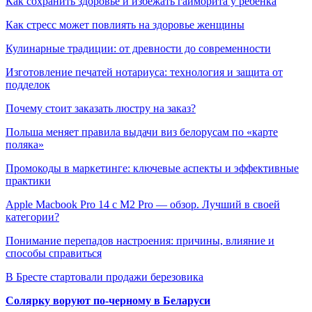
Как сохранить здоровье и избежать гайморита у ребенка
Как стресс может повлиять на здоровье женщины
Кулинарные традиции: от древности до современности
Изготовление печатей нотариуса: технология и защита от
подделок
Почему стоит заказать люстру на заказ?
Польша меняет правила выдачи виз белорусам по «карте
поляка»
Промокоды в маркетинге: ключевые аспекты и эффективные
практики
Apple Macbook Pro 14 с M2 Pro — обзор. Лучший в своей
категории?
Понимание перепадов настроения: причины, влияние и
способы справиться
В Бресте стартовали продажи березовика
Солярку воруют по-черному в Беларуси