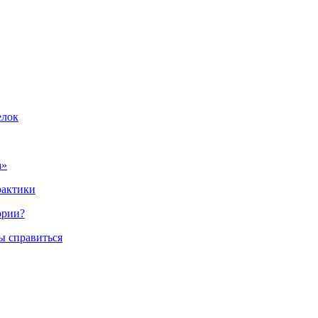
елок
а»
рактики
ории?
ы справиться