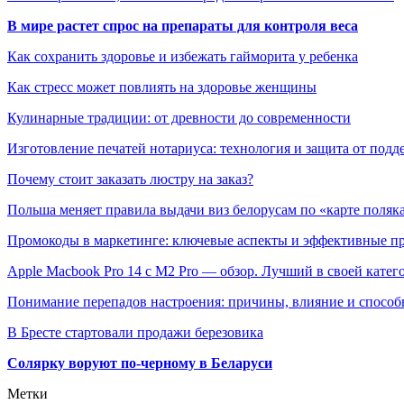
В мире растет спрос на препараты для контроля веса
Как сохранить здоровье и избежать гайморита у ребенка
Как стресс может повлиять на здоровье женщины
Кулинарные традиции: от древности до современности
Изготовление печатей нотариуса: технология и защита от подд
Почему стоит заказать люстру на заказ?
Польша меняет правила выдачи виз белорусам по «карте поляк
Промокоды в маркетинге: ключевые аспекты и эффективные п
Apple Macbook Pro 14 с M2 Pro — обзор. Лучший в своей катег
Понимание перепадов настроения: причины, влияние и способ
В Бресте стартовали продажи березовика
Солярку воруют по-черному в Беларуси
Метки