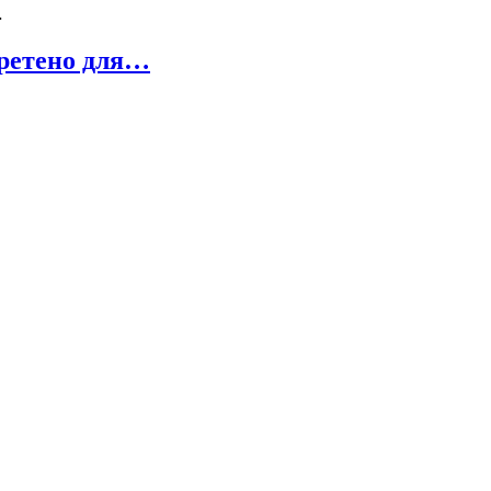
…
бретено для…